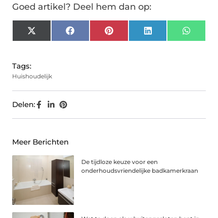
Goed artikel? Deel hem dan op:
X
Facebook
Pinterest
LinkedIn
Whats
(Twitter)
Tags:
Huishoudelijk
Delen:
Meer Berichten
De tijdloze keuze voor een
onderhoudsvriendelijke badkamerkraan