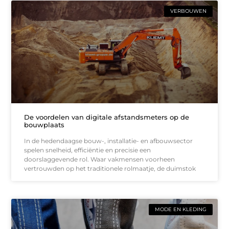
VERBOUWEN
De voordelen van digitale afstandsmeters op de
bouwplaats
In de hedendaagse bouw-, installatie- en afbouwsector
spelen snelheid, efficiëntie en precisie een
doorslaggevende rol. Waar vakmensen voorheen
vertrouwden op het traditionele rolmaatje, de duimstok
MODE EN KLEDING