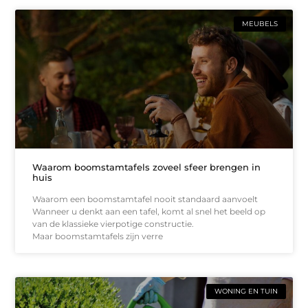
MEUBELS
Waarom boomstamtafels zoveel sfeer brengen in
huis
Waarom een boomstamtafel nooit standaard aanvoelt
Wanneer u denkt aan een tafel, komt al snel het beeld op
van de klassieke vierpotige constructie.
Maar boomstamtafels zijn verre
WONING EN TUIN