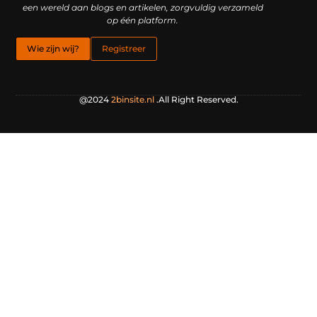
een wereld aan blogs en artikelen, zorgvuldig verzameld
op één platform.
Wie zijn wij?
Registreer
@2024
2binsite.nl
.All Right Reserved.