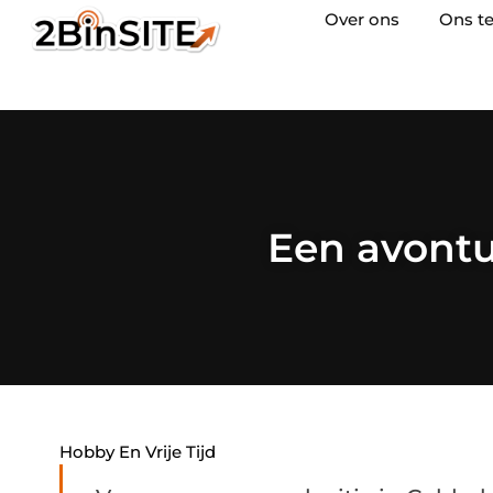
Over ons
Ons t
Een avontuu
Hobby En Vrije Tijd