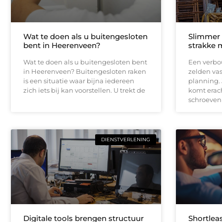
Wat te doen als u buitengesloten
Slimmer
bent in Heerenveen?
strakke 
Wat te doen als u buitengesloten bent
Een verbou
in Heerenveen? Buitengesloten raken
zelden vas
is een situatie waar bijna iedereen
planning.
zich iets bij kan voorstellen. U trekt de
komt erach
schroeven
DIENSTVERLENING
Digitale tools brengen structuur
Shortleas