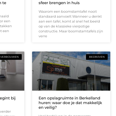
 te
sfeer brengen in huis
Waarom een boomstamtafel nooit
haald
standaard aanvoelt Wanneer u denkt
or een
aan een tafel, komt al snel het beeld
 takken
op van de klassieke vierpotige
t een
constructie. Maar boomstamtafels zijn
verre
VERBOUWEN
BEDRIJVEN
gint bij
Een opslagruimte in Berkelland
huren: waar doe je dat makkelijk
en veilig?
verder