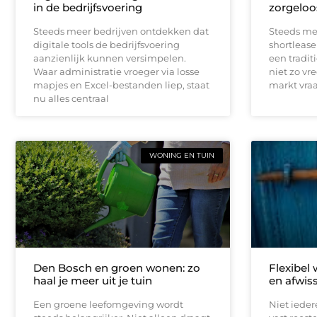
in de bedrijfsvoering
zorgeloo
Steeds meer bedrijven ontdekken dat
Steeds me
digitale tools de bedrijfsvoering
shortlease 
aanzienlijk kunnen versimpelen.
een tradit
Waar administratie vroeger via losse
niet zo vr
mapjes en Excel-bestanden liep, staat
markt vraag
nu alles centraal
WONING EN TUIN
Den Bosch en groen wonen: zo
Flexibel
haal je meer uit je tuin
en afwis
Een groene leefomgeving wordt
Niet iede