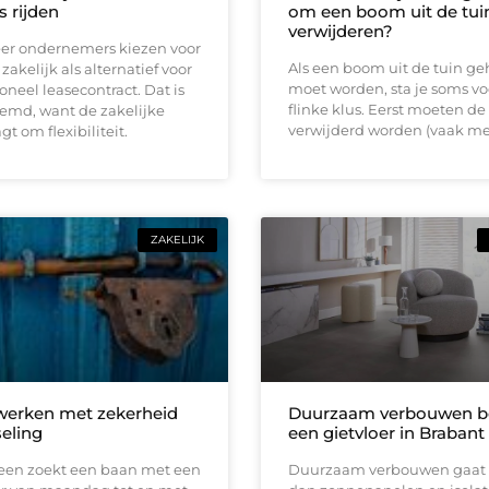
s rijden
om een boom uit de tuin
verwijderen?
er ondernemers kiezen voor
Als een boom uit de tuin ge
zakelijk als alternatief voor
moet worden, sta je soms vo
ioneel leasecontract. Dat is
flinke klus. Eerst moeten de
eemd, want de zakelijke
verwijderd worden (vaak me
t om flexibiliteit.
ZAKELIJK
 werken met zekerheid
Duurzaam verbouwen be
seling
een gietvloer in Brabant
reen zoekt een baan met een
Duurzaam verbouwen gaat 