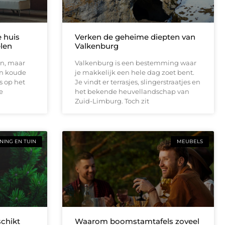
e huis
Verken de geheime diepten van
elen
Valkenburg
en, maar
Valkenburg is een bestemming waar
en koude
je makkelijk een hele dag zoet bent.
s op het
Je vindt er terrasjes, slingerstraatjes en
e
het bekende heuvellandschap van
Zuid-Limburg. Toch zit
ING EN TUIN
MEUBELS
schikt
Waarom boomstamtafels zoveel