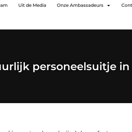
eam
Uit de Media
Onze Ambassadeurs
Cont
rlijk personeelsuitje i