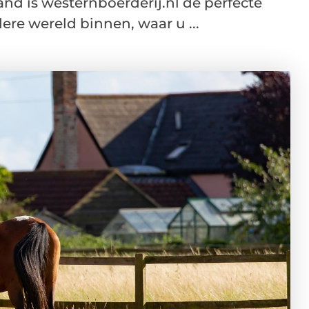
and is westernboerderij.nl de perfecte
dere wereld binnen, waar u ...