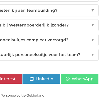
ieten bij aan teambuilding?
▼
 bij Westernboerderij bijzonder?
▼
soneelsuitjes compleet verzorgd?
▼
uurlijk personeelsuitje voor het team?
▼
interest
LinkedIn
WhatsApp
,
Personeelsuitje Gelderland