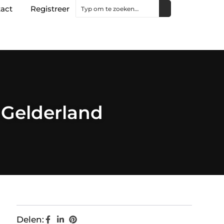
act
Registreer
n Gelderland
Delen: