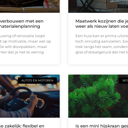
 verbouwen met een
Maatwerk kozijnen die j
materialenplanning
weer als nieuw laten vo
wing of renovatie loopt
Een huis kan er prima uitzi
t op motivatie, maar wel op
toch onrustig aanvoelen. E
 Je wilt doorpakken, maar
trek langs het raam, conden
ter dat je net te weinig
glas of straatgeluid dat net t
AUTO’S EN MOTOREN
WON
e zakelijk: flexibel en
Is een mini hijskraan ge