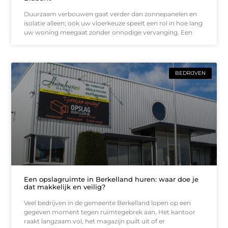
Duurzaam verbouwen gaat verder dan zonnepanelen en
isolatie alleen; ook uw vloerkeuze speelt een rol in hoe lang
uw woning meegaat zonder onnodige vervanging. Een
BEDRIJVEN
Een opslagruimte in Berkelland huren: waar doe je
dat makkelijk en veilig?
Veel bedrijven in de gemeente Berkelland lopen op een
gegeven moment tegen ruimtegebrek aan. Het kantoor
raakt langzaam vol, het magazijn puilt uit of er