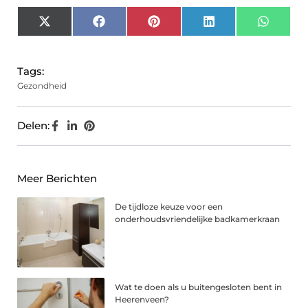
X
Facebook
Pinterest
LinkedIn
Whats
(Twitter)
Tags:
Gezondheid
Delen:
Meer Berichten
De tijdloze keuze voor een
onderhoudsvriendelijke badkamerkraan
Wat te doen als u buitengesloten bent in
Heerenveen?