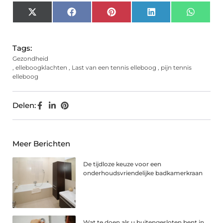
X
Facebook
Pinterest
LinkedIn
Whats
(Twitter)
Tags:
Gezondheid
,
elleboogklachten
,
Last van een tennis elleboog
,
pijn tennis
elleboog
Delen:
Meer Berichten
De tijdloze keuze voor een
onderhoudsvriendelijke badkamerkraan
Wat te doen als u buitengesloten bent in