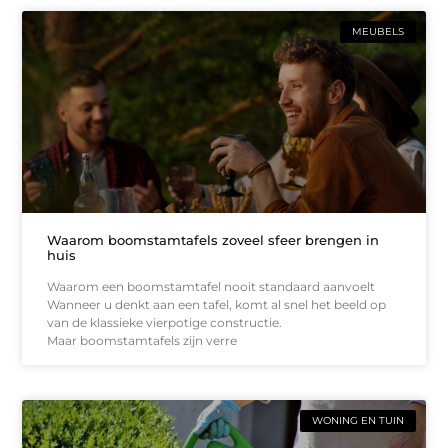
MEUBELS
Waarom boomstamtafels zoveel sfeer brengen in
huis
Waarom een boomstamtafel nooit standaard aanvoelt
Wanneer u denkt aan een tafel, komt al snel het beeld op
van de klassieke vierpotige constructie.
Maar boomstamtafels zijn verre
WONING EN TUIN