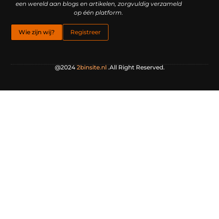
een wereld aan blogs en artikelen, zorgvuldig verzameld
op één platform.
Wie zijn wij?
Registreer
@2024
2binsite.nl
.All Right Reserved.