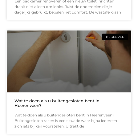
Een badkamer renoveren of een nieuw toilet inrichten
draait niet alleen om looks. Juist de onderdelen die je
dagelijks gebruikt, bepalen het comfort. De wastafelkraan
BEDRIJVEN
Wat te doen als u buitengesloten bent in
Heerenveen?
Wat te doen als u buitengesloten bent in Heerenveen?
Buitengesloten raken is een situatie waar bijna iedereen
zich iets bij kan voorstellen. U trekt de