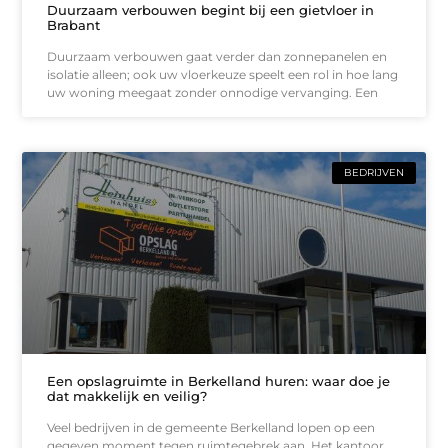
Duurzaam verbouwen begint bij een gietvloer in
Brabant
Duurzaam verbouwen gaat verder dan zonnepanelen en
isolatie alleen; ook uw vloerkeuze speelt een rol in hoe lang
uw woning meegaat zonder onnodige vervanging. Een
BEDRIJVEN
Een opslagruimte in Berkelland huren: waar doe je
dat makkelijk en veilig?
Veel bedrijven in de gemeente Berkelland lopen op een
gegeven moment tegen ruimtegebrek aan. Het kantoor