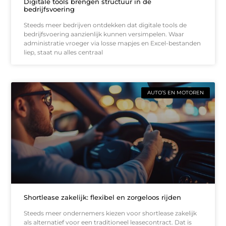
Digitale tools brengen structuur in de
bedrijfsvoering
Steeds meer bedrijven ontdekken dat digitale tools de
bedrijfsvoering aanzienlijk kunnen versimpelen. Waar
administratie vroeger via losse mapjes en Excel-bestanden
liep, staat nu alles centraal
AUTO’S EN MOTOREN
Shortlease zakelijk: flexibel en zorgeloos rijden
Steeds meer ondernemers kiezen voor shortlease zakelijk
als alternatief voor een traditioneel leasecontract. Dat is