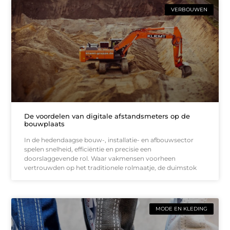
VERBOUWEN
De voordelen van digitale afstandsmeters op de
bouwplaats
In de hedendaagse bouw-, installatie- en afbouwsector
spelen snelheid, efficiëntie en precisie een
doorslaggevende rol. Waar vakmensen voorheen
vertrouwden op het traditionele rolmaatje, de duimstok
MODE EN KLEDING