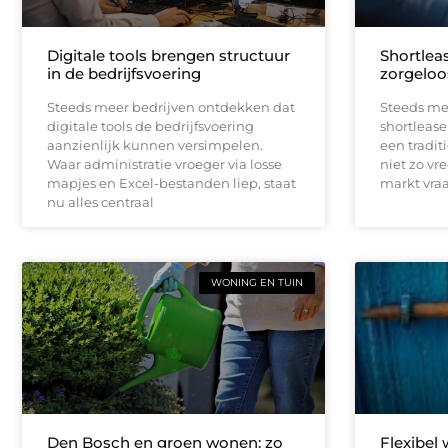
Digitale tools brengen structuur
Shortleas
in de bedrijfsvoering
zorgeloo
Steeds meer bedrijven ontdekken dat
Steeds me
digitale tools de bedrijfsvoering
shortlease 
aanzienlijk kunnen versimpelen.
een tradit
Waar administratie vroeger via losse
niet zo vr
mapjes en Excel-bestanden liep, staat
markt vraag
nu alles centraal
WONING EN TUIN
Den Bosch en groen wonen: zo
Flexibel