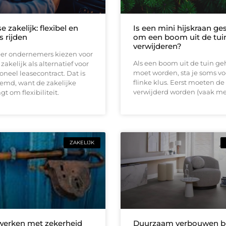
e zakelijk: flexibel en
Is een mini hijskraan ge
s rijden
om een boom uit de tuin
verwijderen?
er ondernemers kiezen voor
Als een boom uit de tuin ge
zakelijk als alternatief voor
moet worden, sta je soms vo
ioneel leasecontract. Dat is
flinke klus. Eerst moeten de
eemd, want de zakelijke
verwijderd worden (vaak me
t om flexibiliteit.
ZAKELIJK
 werken met zekerheid
Duurzaam verbouwen be