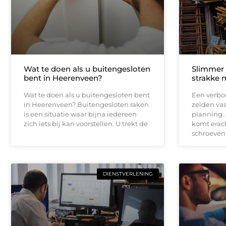
Wat te doen als u buitengesloten
Slimmer
bent in Heerenveen?
strakke 
Wat te doen als u buitengesloten bent
Een verbou
in Heerenveen? Buitengesloten raken
zelden vas
is een situatie waar bijna iedereen
planning.
zich iets bij kan voorstellen. U trekt de
komt erach
schroeven
DIENSTVERLENING