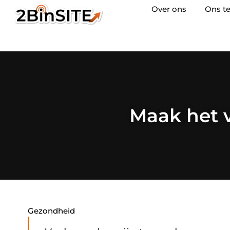
Over ons
Ons t
Maak het v
Gezondheid