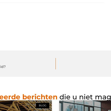
eid?
eerde berichten
die u niet ma
BLOG