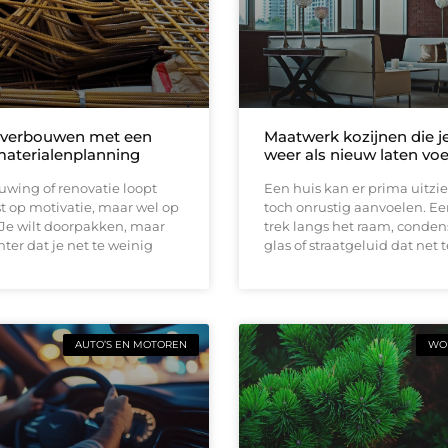
 verbouwen met een
Maatwerk kozijnen die j
materialenplanning
weer als nieuw laten vo
wing of renovatie loopt
Een huis kan er prima uitzi
t op motivatie, maar wel op
toch onrustig aanvoelen. E
 Je wilt doorpakken, maar
trek langs het raam, conden
ter dat je net te weinig
glas of straatgeluid dat net t
AUTO’S EN MOTOREN
WON