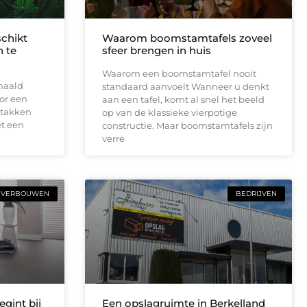
schikt
Waarom boomstamtafels zoveel
 te
sfeer brengen in huis
Waarom een boomstamtafel nooit
haald
standaard aanvoelt Wanneer u denkt
or een
aan een tafel, komt al snel het beeld
 takken
op van de klassieke vierpotige
t een
constructie. Maar boomstamtafels zijn
verre
VERBOUWEN
BEDRIJVEN
gint bij
Een opslagruimte in Berkelland