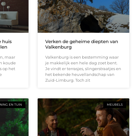
e huis
Verken de geheime diepten van
elen
Valkenburg
en, maar
Valkenburg is een bestemming waar
en koude
je makkelijk een hele dag zoet bent.
s op het
Je vindt er terrasjes, slingerstraatjes en
e
het bekende heuvellandschap van
Zuid-Limburg. Toch zit
ING EN TUIN
MEUBELS