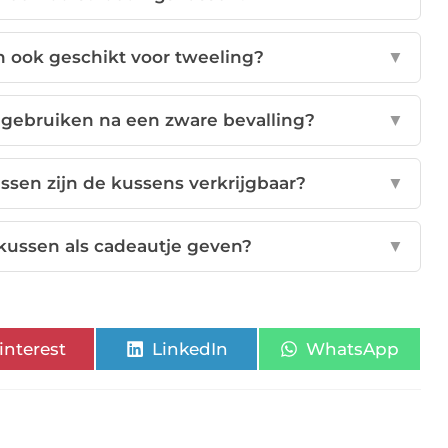
n ook geschikt voor tweeling?
▼
 gebruiken na een zware bevalling?
▼
assen zijn de kussens verkrijgbaar?
▼
kussen als cadeautje geven?
▼
interest
LinkedIn
WhatsApp