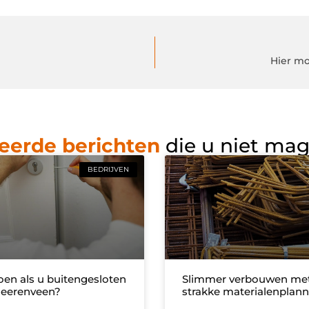
Hier mo
eerde berichten
die u niet ma
BEDRIJVEN
oen als u buitengesloten
Slimmer verbouwen me
Heerenveen?
strakke materialenplann