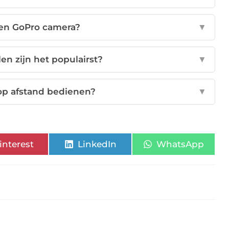
een GoPro camera?
▼
n zijn het populairst?
▼
op afstand bedienen?
▼
interest
LinkedIn
WhatsApp