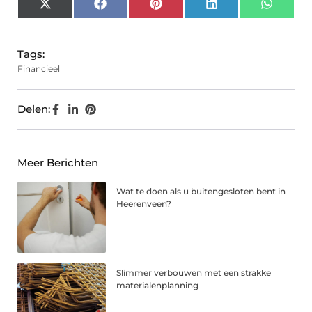
X
Facebook
Pinterest
LinkedIn
Whats
(Twitter)
Tags:
Financieel
Delen:
Meer Berichten
Wat te doen als u buitengesloten bent in
Heerenveen?
Slimmer verbouwen met een strakke
materialenplanning