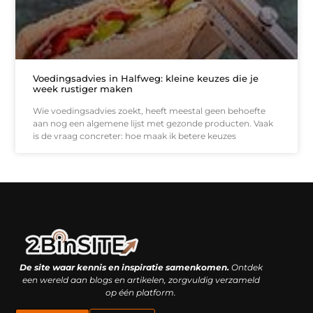
Voedingsadvies in Halfweg: kleine keuzes die je
week rustiger maken
Wie voedingsadvies zoekt, heeft meestal geen behoefte
aan nog een algemene lijst met gezonde producten. Vaak
is de vraag concreter: hoe maak ik betere keuzes
Linkbuilding platform: je geheime wapen of je grootste valkuil?
Geld verdienen met links: hoe een simpele klik inkomsten oplevert
De site waar kennis en inspiratie samenkomen.
Ontdek
een wereld aan blogs en artikelen, zorgvuldig verzameld
op één platform.