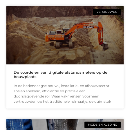
VERBOUWEN
De voordelen van digitale afstandsmeters op de
bouwplaats
In de hedendaagse bouw-, installatie- en afbouwsector
spelen snelheid, efficiëntie en precisie een
doorslaggevende rol. Waar vakmensen voorheen
vertrouwden op het traditionele rolmaatje, de duimstok
MODE EN KLEDING