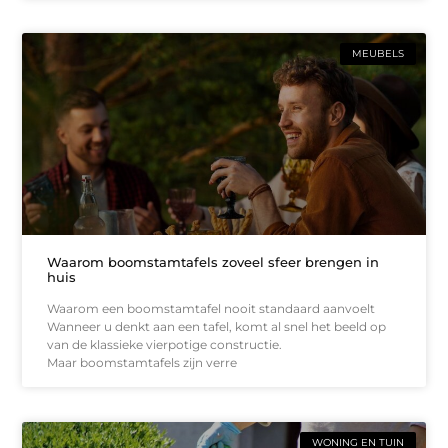
MEUBELS
Waarom boomstamtafels zoveel sfeer brengen in
huis
Waarom een boomstamtafel nooit standaard aanvoelt
Wanneer u denkt aan een tafel, komt al snel het beeld op
van de klassieke vierpotige constructie.
Maar boomstamtafels zijn verre
WONING EN TUIN