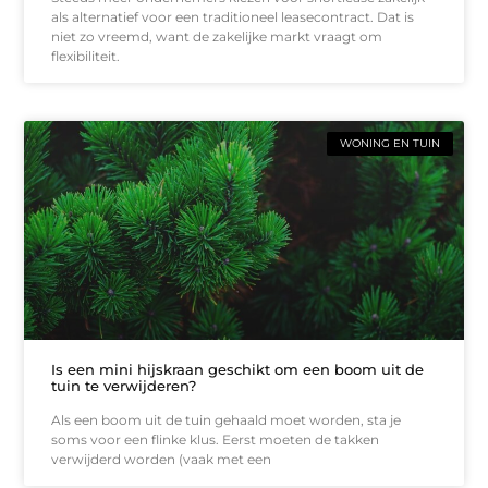
als alternatief voor een traditioneel leasecontract. Dat is
niet zo vreemd, want de zakelijke markt vraagt om
flexibiliteit.
WONING EN TUIN
Is een mini hijskraan geschikt om een boom uit de
tuin te verwijderen?
Als een boom uit de tuin gehaald moet worden, sta je
soms voor een flinke klus. Eerst moeten de takken
verwijderd worden (vaak met een