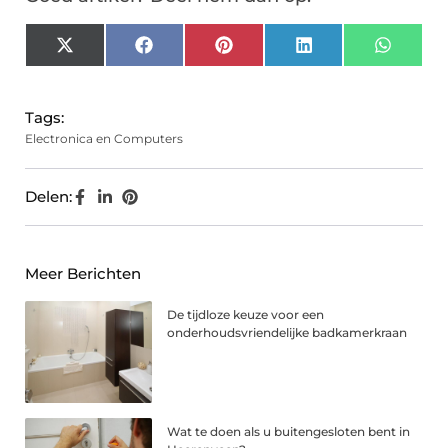
X
Facebook
Pinterest
LinkedIn
Whats
(Twitter)
Tags:
Electronica en Computers
Delen:
Meer Berichten
De tijdloze keuze voor een
onderhoudsvriendelijke badkamerkraan
Wat te doen als u buitengesloten bent in