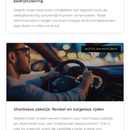
bedrijfsvoering
Steeds meer bedrijven ontdekken dat digitale tools de
bedrijfsvoering aanzienlijk kunnen versimpelen. Waar
administratie vroeger via losse mapjes en Excel-bestanden
liep, staat nu alles centraal
AUTO’S EN MOTOREN
Shortlease zakelijk: flexibel en zorgeloos rijden
Steeds meer ondernemers kiezen voor shortlease zakelijk
als alternatief voor een traditioneel leasecontract. Dat is
niet zo vreemd, want de zakelijke markt vraagt om