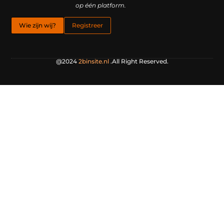
op één platform.
Wie zijn wij?
Registreer
@2024
2binsite.nl
.All Right Reserved.