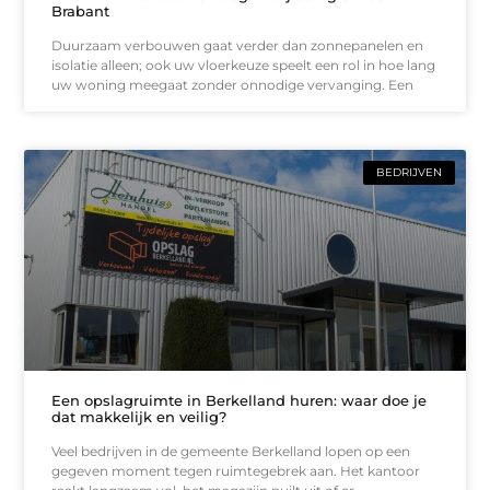
Brabant
Duurzaam verbouwen gaat verder dan zonnepanelen en
isolatie alleen; ook uw vloerkeuze speelt een rol in hoe lang
uw woning meegaat zonder onnodige vervanging. Een
BEDRIJVEN
Een opslagruimte in Berkelland huren: waar doe je
dat makkelijk en veilig?
Veel bedrijven in de gemeente Berkelland lopen op een
gegeven moment tegen ruimtegebrek aan. Het kantoor