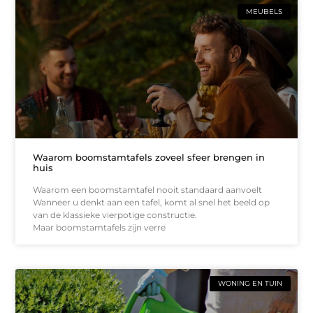
MEUBELS
Waarom boomstamtafels zoveel sfeer brengen in
huis
Waarom een boomstamtafel nooit standaard aanvoelt
Wanneer u denkt aan een tafel, komt al snel het beeld op
van de klassieke vierpotige constructie.
Maar boomstamtafels zijn verre
WONING EN TUIN