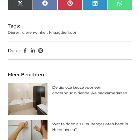
X
Facebook
Pinterest
LinkedIn
Whats
(Twitter)
Tags:
Dieren
,
dierenwinkel
,
knaagdierkooi
Delen:
Meer Berichten
De tijdloze keuze voor een
onderhoudsvriendelijke badkamerkraan
Wat te doen als u buitengesloten bent in
Heerenveen?