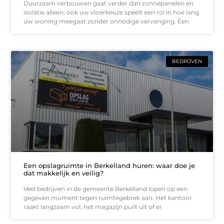
Duurzaam verbouwen gaat verder dan zonnepanelen en
isolatie alleen; ook uw vloerkeuze speelt een rol in hoe lang
uw woning meegaat zonder onnodige vervanging. Een
BEDRIJVEN
Een opslagruimte in Berkelland huren: waar doe je
dat makkelijk en veilig?
Veel bedrijven in de gemeente Berkelland lopen op een
gegeven moment tegen ruimtegebrek aan. Het kantoor
raakt langzaam vol, het magazijn puilt uit of er