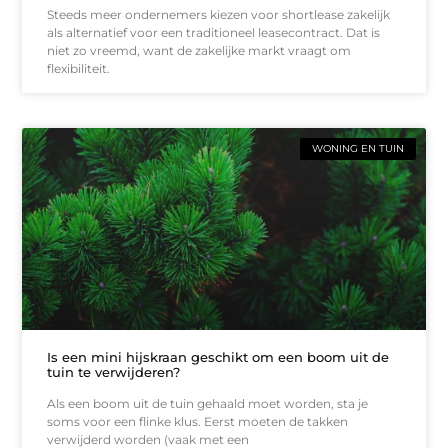
Steeds meer ondernemers kiezen voor shortlease zakelijk
als alternatief voor een traditioneel leasecontract. Dat is
niet zo vreemd, want de zakelijke markt vraagt om
flexibiliteit.
WONING EN TUIN
Is een mini hijskraan geschikt om een boom uit de
tuin te verwijderen?
Als een boom uit de tuin gehaald moet worden, sta je
soms voor een flinke klus. Eerst moeten de takken
verwijderd worden (vaak met een