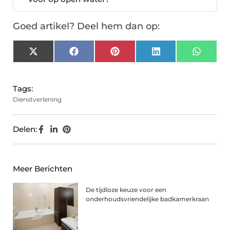
Goed artikel? Deel hem dan op:
X
Facebook
Pinterest
LinkedIn
Whats
(Twitter)
Tags:
Dienstverlening
Delen:
Meer Berichten
De tijdloze keuze voor een
onderhoudsvriendelijke badkamerkraan