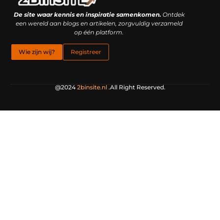
Linkbuilding platform: je geheime wapen of je grootste valkuil?
Geld verdienen met links: hoe een simpele klik inkomsten oplevert
De site waar kennis en inspiratie samenkomen.
Ontdek
een wereld aan blogs en artikelen, zorgvuldig verzameld
op één platform.
Wie zijn wij?
Registreer
@2024
2binsite.nl
.All Right Reserved.