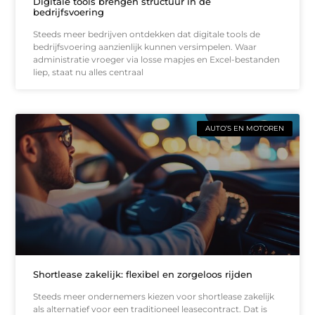
Digitale tools brengen structuur in de
bedrijfsvoering
Steeds meer bedrijven ontdekken dat digitale tools de
bedrijfsvoering aanzienlijk kunnen versimpelen. Waar
administratie vroeger via losse mapjes en Excel-bestanden
liep, staat nu alles centraal
AUTO’S EN MOTOREN
Shortlease zakelijk: flexibel en zorgeloos rijden
Steeds meer ondernemers kiezen voor shortlease zakelijk
als alternatief voor een traditioneel leasecontract. Dat is