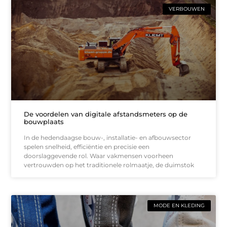
VERBOUWEN
De voordelen van digitale afstandsmeters op de
bouwplaats
In de hedendaagse bouw-, installatie- en afbouwsector
spelen snelheid, efficiëntie en precisie een
doorslaggevende rol. Waar vakmensen voorheen
vertrouwden op het traditionele rolmaatje, de duimstok
MODE EN KLEDING