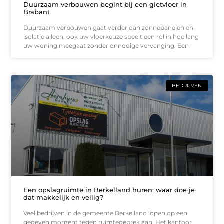
Duurzaam verbouwen begint bij een gietvloer in
Brabant
Duurzaam verbouwen gaat verder dan zonnepanelen en
isolatie alleen; ook uw vloerkeuze speelt een rol in hoe lang
uw woning meegaat zonder onnodige vervanging. Een
BEDRIJVEN
Een opslagruimte in Berkelland huren: waar doe je
dat makkelijk en veilig?
Veel bedrijven in de gemeente Berkelland lopen op een
gegeven moment tegen ruimtegebrek aan. Het kantoor