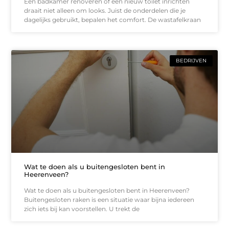
Een badkamer renoveren of een nieuw toilet inrichten
draait niet alleen om looks. Juist de onderdelen die je
dagelijks gebruikt, bepalen het comfort. De wastafelkraan
BEDRIJVEN
Wat te doen als u buitengesloten bent in
Heerenveen?
Wat te doen als u buitengesloten bent in Heerenveen?
Buitengesloten raken is een situatie waar bijna iedereen
zich iets bij kan voorstellen. U trekt de