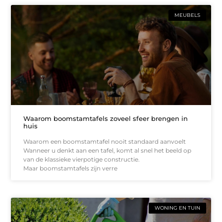
MEUBELS
Waarom boomstamtafels zoveel sfeer brengen in
huis
Waarom een boomstamtafel nooit standaard aanvoelt
Wanneer u denkt aan een tafel, komt al snel het beeld op
van de klassieke vierpotige constructie.
Maar boomstamtafels zijn verre
WONING EN TUIN