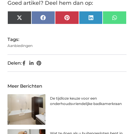
Goed artikel? Deel hem dan op:
X
Facebook
Pinterest
LinkedIn
Whats
(Twitter)
Tags:
Aanbiedingen
Delen:
Meer Berichten
De tijdloze keuze voor een
onderhoudsvriendelijke badkamerkraan
Wat te doen als u buitengesloten bent in