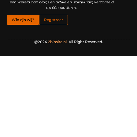
een wereld aan blogs en artikelen, zorgvuldig verzameld
op één platform.
Wie zijn wij?
Registreer
@2024
2binsite.nl
.All Right Reserved.