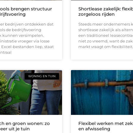
tools brengen structuur
Shortlease zakelijk: flexi
rijfsvoering
zorgeloos rijden
er bedrijven ontdekken dat
Steeds meer ondernemers k
ools de bedrijfsvoering
shortlease zakelijk als altern
jk kunnen versimpelen.
een traditioneel leasecontrac
istratie vroeger via losse
niet zo vreemd, want de zak
Excel-bestanden liep, staat
markt vraagt om flexibiliteit
entraal
WONING EN TUIN
h en groen wonen: zo
Flexibel werken met zek
eer uit je tuin
en afwisseling