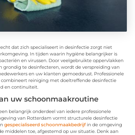
t dat zich specialiseert in desinfectie zorgt niet
rkomgeving. In tijden waarin hygiëne belangrijker is
 bacteriën en virussen. Door veelgebruikte oppervlakken
n grondig te desinfecteren, wordt de verspreiding van
 medewerkers en uw klanten gemoedsrust. Professionele
ombineert reiniging met doeltreffende desinfectie
d en continuïteit.
 van uw schoonmaakroutine
 een belangrijk onderdeel van iedere professionele
eving van Rotterdam vormt structurele desinfectie
en
gespecialiseerd schoonmaakbedrijf
in de omgeving
nde middelen toe, afgestemd op uw situatie. Denk aan