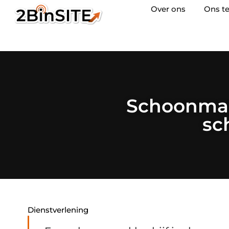
Over ons
Ons t
Schoonmaak
sc
Dienstverlening