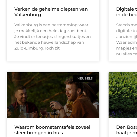
Verken de geheime diepten van
Digitale 
Valkenburg
in de bed
Valkenburg is een bestemming waar
Steeds me
je makkelijk een hele dag zoet bent.
digitale t
Je vindt er terrasjes, slingerstraatjes en
aanzienli
het bekende heuvellandschap van
Waar admin
Zuid-Limburg. Toch zit
mapjes en 
nu alles c
MEUBELS
Waarom boomstamtafels zoveel
Den Bosc
sfeer brengen in huis
haal je m