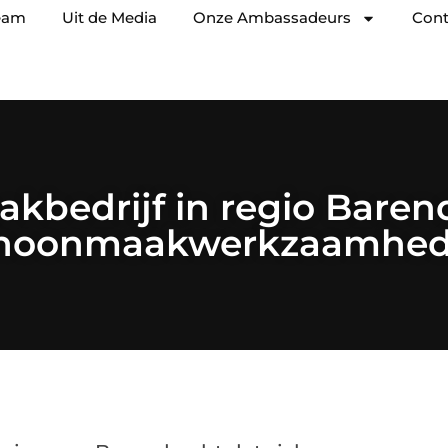
eam
Uit de Media
Onze Ambassadeurs
Cont
bedrijf in regio Baren
hoonmaakwerkzaamhe