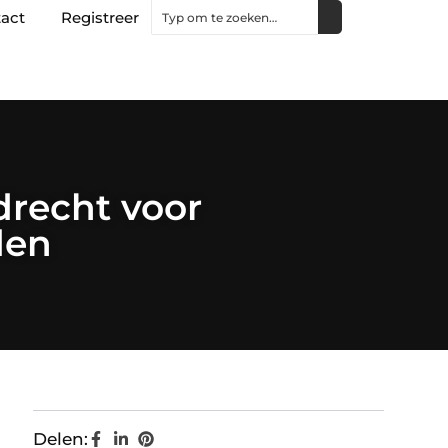
act
Registreer
drecht voor
den
Delen: