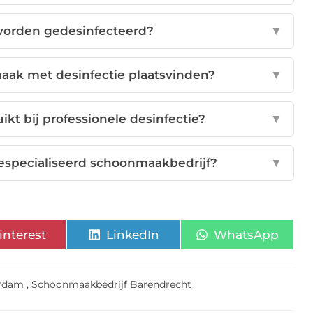
worden gedesinfecteerd?
▼
ak met desinfectie plaatsvinden?
▼
t bij professionele desinfectie?
▼
gespecialiseerd schoonmaakbedrijf?
▼
interest
LinkedIn
WhatsApp
erdam
,
Schoonmaakbedrijf Barendrecht