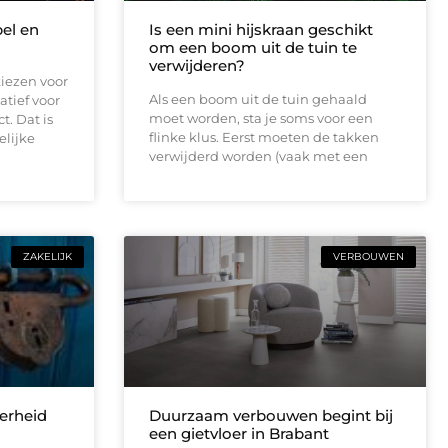
bel en
Is een mini hijskraan geschikt
om een boom uit de tuin te
verwijderen?
iezen voor
Als een boom uit de tuin gehaald
atief voor
moet worden, sta je soms voor een
t. Dat is
flinke klus. Eerst moeten de takken
elijke
verwijderd worden (vaak met een
.
ZAKELIJK
VERBOUWEN
erheid
Duurzaam verbouwen begint bij
een gietvloer in Brabant