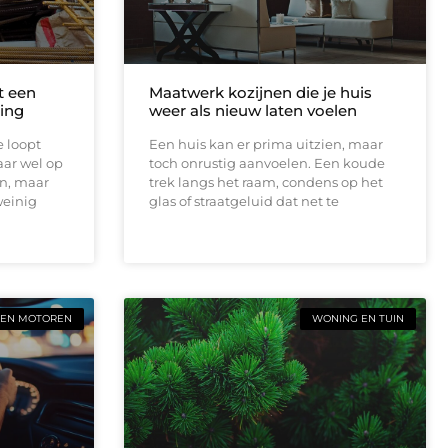
t een
Maatwerk kozijnen die je huis
ing
weer als nieuw laten voelen
e loopt
Een huis kan er prima uitzien, maar
aar wel op
toch onrustig aanvoelen. Een koude
en, maar
trek langs het raam, condens op het
weinig
glas of straatgeluid dat net te
 EN MOTOREN
WONING EN TUIN