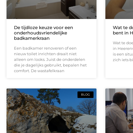
De tijdloze keuze voor een
Wat te d
onderhoudsvriendelijke
bent in 
badkamerkraan
Wat te doe
Een badkamer renoveren of een
in Heeren
nieuw toilet inrichten draait niet
is een sit
alleen om looks. Juist de onderdelen
zich iets b
die je dagelijks gebruikt, bepalen het
comfort. De wastafelkraan
BLOG