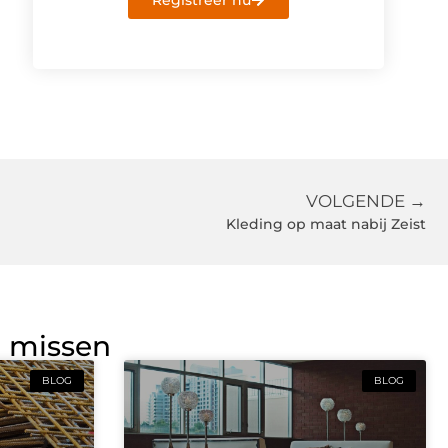
Registreer nu
VOLGENDE →
Kleding op maat nabij Zeist
g missen
BLOG
BLOG