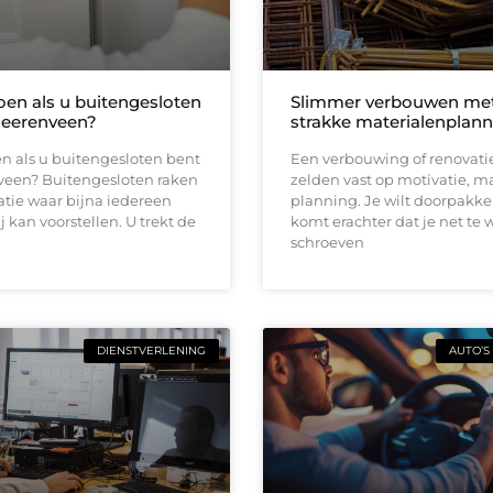
oen als u buitengesloten
Slimmer verbouwen me
Heerenveen?
strakke materialenplann
n als u buitengesloten bent
Een verbouwing of renovati
veen? Buitengesloten raken
zelden vast op motivatie, m
uatie waar bijna iedereen
planning. Je wilt doorpakk
ij kan voorstellen. U trekt de
komt erachter dat je net te 
schroeven
DIENSTVERLENING
AUTO’S