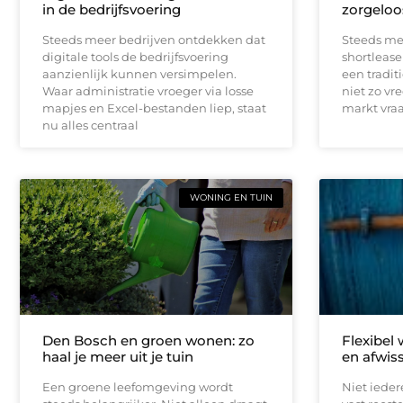
in de bedrijfsvoering
zorgeloo
Steeds meer bedrijven ontdekken dat
Steeds me
digitale tools de bedrijfsvoering
shortlease 
aanzienlijk kunnen versimpelen.
een tradit
Waar administratie vroeger via losse
niet zo vr
mapjes en Excel-bestanden liep, staat
markt vraag
nu alles centraal
WONING EN TUIN
Den Bosch en groen wonen: zo
Flexibel
haal je meer uit je tuin
en afwis
Een groene leefomgeving wordt
Niet iede