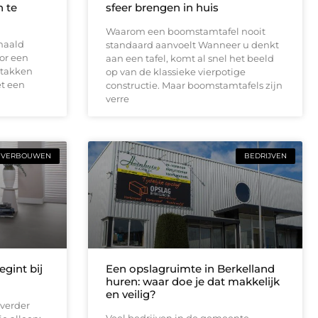
 te
sfeer brengen in huis
Waarom een boomstamtafel nooit
haald
standaard aanvoelt Wanneer u denkt
or een
aan een tafel, komt al snel het beeld
 takken
op van de klassieke vierpotige
t een
constructie. Maar boomstamtafels zijn
verre
VERBOUWEN
BEDRIJVEN
gint bij
Een opslagruimte in Berkelland
huren: waar doe je dat makkelijk
en veilig?
verder