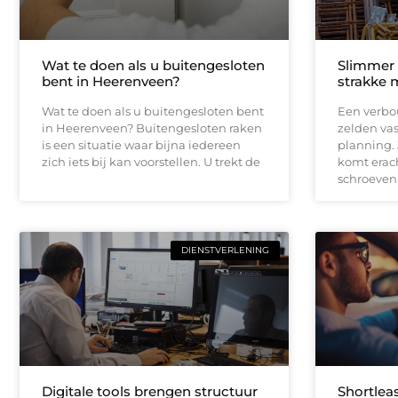
Wat te doen als u buitengesloten
Slimmer
bent in Heerenveen?
strakke 
Wat te doen als u buitengesloten bent
Een verbou
in Heerenveen? Buitengesloten raken
zelden vas
is een situatie waar bijna iedereen
planning.
zich iets bij kan voorstellen. U trekt de
komt erach
schroeven
DIENSTVERLENING
Digitale tools brengen structuur
Shortleas