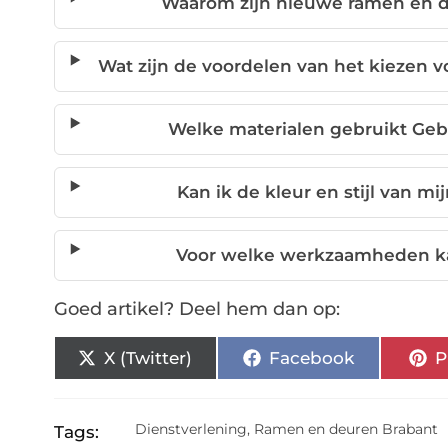
Waarom zijn nieuwe ramen en d
Wat zijn de voordelen van het kiezen vo
Welke materialen gebruikt Geb
Kan ik de kleur en stijl van m
Voor welke werkzaamheden ka
Goed artikel? Deel hem dan op:
X (Twitter)
Facebook
P
Dienstverlening
,
Ramen en deuren Brabant
Tags: