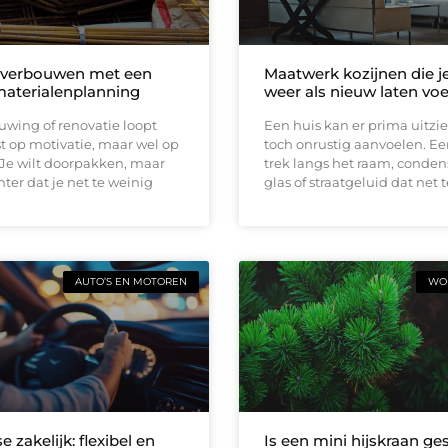
 verbouwen met een
Maatwerk kozijnen die j
materialenplanning
weer als nieuw laten vo
wing of renovatie loopt
Een huis kan er prima uitzi
t op motivatie, maar wel op
toch onrustig aanvoelen. E
 Je wilt doorpakken, maar
trek langs het raam, conden
ter dat je net te weinig
glas of straatgeluid dat net t
AUTO’S EN MOTOREN
WON
e zakelijk: flexibel en
Is een mini hijskraan ge