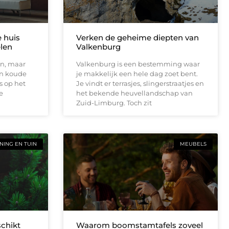
e huis
Verken de geheime diepten van
elen
Valkenburg
en, maar
Valkenburg is een bestemming waar
en koude
je makkelijk een hele dag zoet bent.
s op het
Je vindt er terrasjes, slingerstraatjes en
e
het bekende heuvellandschap van
Zuid-Limburg. Toch zit
ING EN TUIN
MEUBELS
schikt
Waarom boomstamtafels zoveel