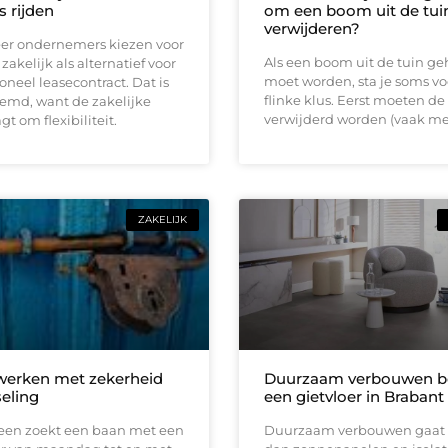
s rijden
om een boom uit de tuin
verwijderen?
er ondernemers kiezen voor
Als een boom uit de tuin ge
zakelijk als alternatief voor
moet worden, sta je soms vo
ioneel leasecontract. Dat is
flinke klus. Eerst moeten de
eemd, want de zakelijke
verwijderd worden (vaak me
t om flexibiliteit.
ZAKELIJK
 werken met zekerheid
Duurzaam verbouwen be
seling
een gietvloer in Brabant
reen zoekt een baan met een
Duurzaam verbouwen gaat 