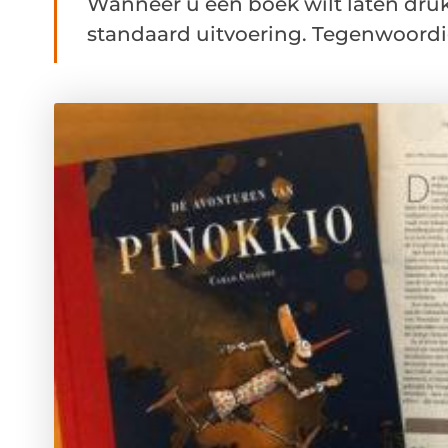
Wanneer u een boek wilt laten drukk
standaard uitvoering. Tegenwoordig z