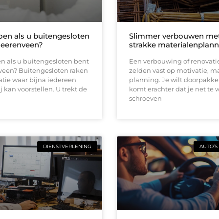
oen als u buitengesloten
Slimmer verbouwen me
Heerenveen?
strakke materialenplann
n als u buitengesloten bent
Een verbouwing of renovati
veen? Buitengesloten raken
zelden vast op motivatie, m
uatie waar bijna iedereen
planning. Je wilt doorpakk
ij kan voorstellen. U trekt de
komt erachter dat je net te 
schroeven
DIENSTVERLENING
AUTO’S