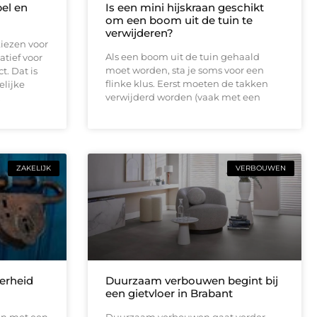
bel en
Is een mini hijskraan geschikt
om een boom uit de tuin te
verwijderen?
iezen voor
Als een boom uit de tuin gehaald
atief voor
moet worden, sta je soms voor een
t. Dat is
flinke klus. Eerst moeten de takken
elijke
verwijderd worden (vaak met een
.
ZAKELIJK
VERBOUWEN
erheid
Duurzaam verbouwen begint bij
een gietvloer in Brabant