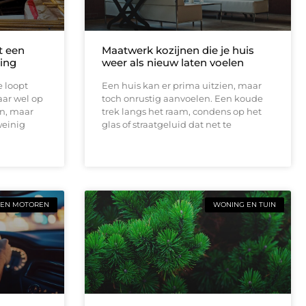
t een
Maatwerk kozijnen die je huis
ing
weer als nieuw laten voelen
e loopt
Een huis kan er prima uitzien, maar
aar wel op
toch onrustig aanvoelen. Een koude
en, maar
trek langs het raam, condens op het
weinig
glas of straatgeluid dat net te
 EN MOTOREN
WONING EN TUIN