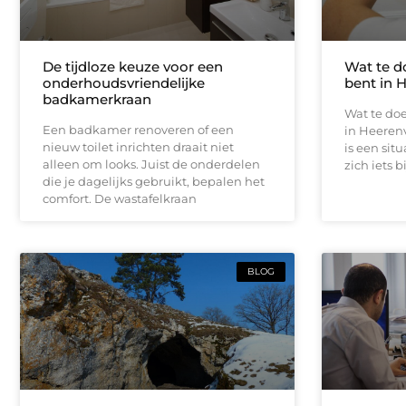
De tijdloze keuze voor een
Wat te d
onderhoudsvriendelijke
bent in 
badkamerkraan
Wat te doe
Een badkamer renoveren of een
in Heeren
nieuw toilet inrichten draait niet
is een sit
alleen om looks. Juist de onderdelen
zich iets b
die je dagelijks gebruikt, bepalen het
comfort. De wastafelkraan
BLOG