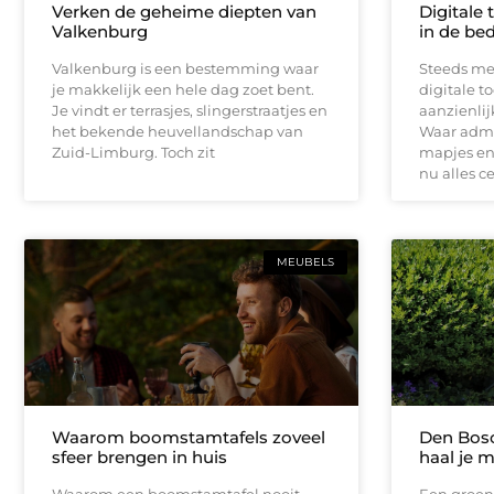
Verken de geheime diepten van
Digitale 
Valkenburg
in de bed
Valkenburg is een bestemming waar
Steeds me
je makkelijk een hele dag zoet bent.
digitale t
Je vindt er terrasjes, slingerstraatjes en
aanzienli
het bekende heuvellandschap van
Waar admin
Zuid-Limburg. Toch zit
mapjes en 
nu alles c
MEUBELS
Waarom boomstamtafels zoveel
Den Bosc
sfeer brengen in huis
haal je m