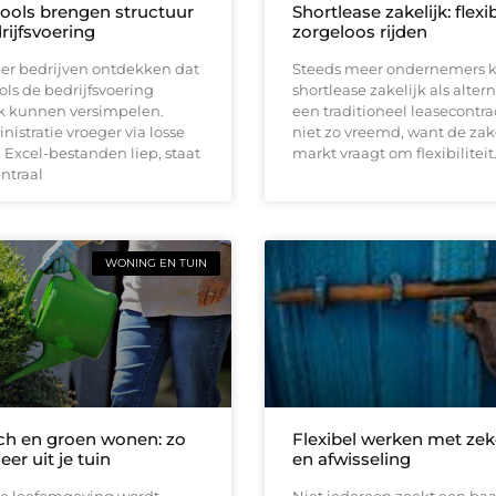
tools brengen structuur
Shortlease zakelijk: flexi
rijfsvoering
zorgeloos rijden
er bedrijven ontdekken dat
Steeds meer ondernemers k
ools de bedrijfsvoering
shortlease zakelijk als altern
jk kunnen versimpelen.
een traditioneel leasecontrac
istratie vroeger via losse
niet zo vreemd, want de zak
Excel-bestanden liep, staat
markt vraagt om flexibiliteit
entraal
WONING EN TUIN
h en groen wonen: zo
Flexibel werken met zek
eer uit je tuin
en afwisseling