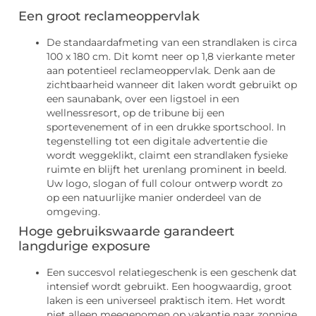
Een groot reclameoppervlak
De standaardafmeting van een strandlaken is circa
100 x 180 cm. Dit komt neer op 1,8 vierkante meter
aan potentieel reclameoppervlak. Denk aan de
zichtbaarheid wanneer dit laken wordt gebruikt op
een saunabank, over een ligstoel in een
wellnessresort, op de tribune bij een
sportevenement of in een drukke sportschool. In
tegenstelling tot een digitale advertentie die
wordt weggeklikt, claimt een strandlaken fysieke
ruimte en blijft het urenlang prominent in beeld.
Uw logo, slogan of full colour ontwerp wordt zo
op een natuurlijke manier onderdeel van de
omgeving.
Hoge gebruikswaarde garandeert
langdurige exposure
Een succesvol relatiegeschenk is een geschenk dat
intensief wordt gebruikt. Een hoogwaardig, groot
laken is een universeel praktisch item. Het wordt
niet alleen meegenomen op vakantie naar zonnige