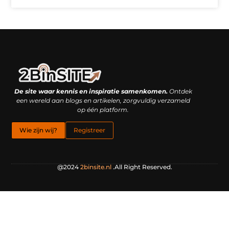
Linkbuilding platform: je geheime wapen of je grootste valkuil?
Geld verdienen met links: hoe een simpele klik inkomsten oplevert
De site waar kennis en inspiratie samenkomen.
Ontdek
een wereld aan blogs en artikelen, zorgvuldig verzameld
op één platform.
Wie zijn wij?
Registreer
@2024
2binsite.nl
.All Right Reserved.