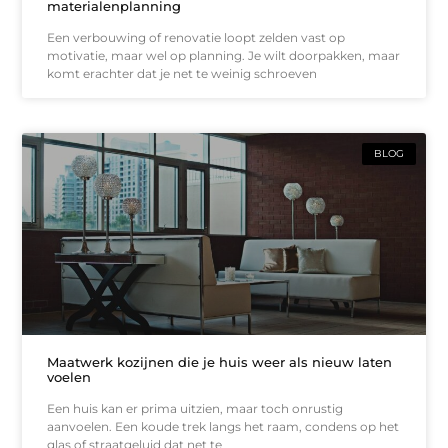
materialenplanning
Een verbouwing of renovatie loopt zelden vast op
motivatie, maar wel op planning. Je wilt doorpakken, maar
komt erachter dat je net te weinig schroeven
BLOG
Maatwerk kozijnen die je huis weer als nieuw laten
voelen
Een huis kan er prima uitzien, maar toch onrustig
aanvoelen. Een koude trek langs het raam, condens op het
glas of straatgeluid dat net te