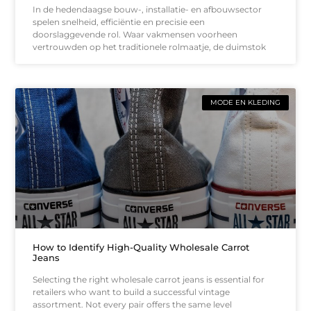
In de hedendaagse bouw-, installatie- en afbouwsector
spelen snelheid, efficiëntie en precisie een
doorslaggevende rol. Waar vakmensen voorheen
vertrouwden op het traditionele rolmaatje, de duimstok
MODE EN KLEDING
How to Identify High-Quality Wholesale Carrot
Jeans
Selecting the right wholesale carrot jeans is essential for
retailers who want to build a successful vintage
assortment. Not every pair offers the same level