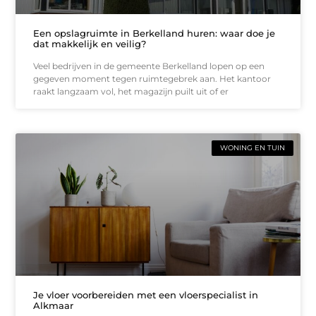
Een opslagruimte in Berkelland huren: waar doe je
dat makkelijk en veilig?
Veel bedrijven in de gemeente Berkelland lopen op een
gegeven moment tegen ruimtegebrek aan. Het kantoor
raakt langzaam vol, het magazijn puilt uit of er
WONING EN TUIN
Je vloer voorbereiden met een vloerspecialist in
Alkmaar