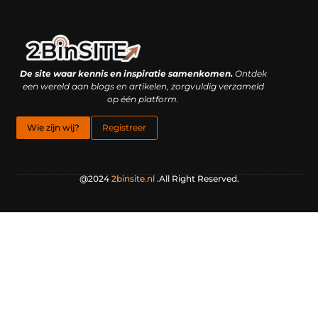
Linkbuilding platform: je geheime wapen of je grootste valkuil?
Geld verdienen met links: hoe een simpele klik inkomsten oplevert
De site waar kennis en inspiratie samenkomen.
Ontdek
een wereld aan blogs en artikelen, zorgvuldig verzameld
op één platform.
Wie zijn wij?
Registreer
@2024
2binsite.nl
.All Right Reserved.