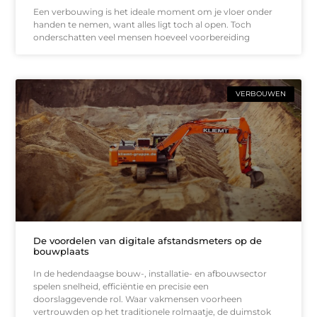
Een verbouwing is het ideale moment om je vloer onder
handen te nemen, want alles ligt toch al open. Toch
onderschatten veel mensen hoeveel voorbereiding
VERBOUWEN
De voordelen van digitale afstandsmeters op de
bouwplaats
In de hedendaagse bouw-, installatie- en afbouwsector
spelen snelheid, efficiëntie en precisie een
doorslaggevende rol. Waar vakmensen voorheen
vertrouwden op het traditionele rolmaatje, de duimstok