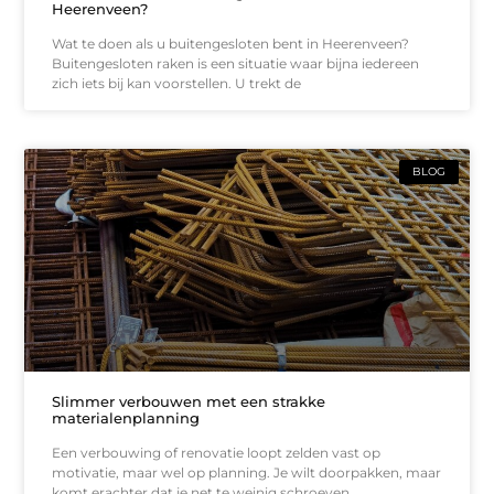
Heerenveen?
Wat te doen als u buitengesloten bent in Heerenveen?
Buitengesloten raken is een situatie waar bijna iedereen
zich iets bij kan voorstellen. U trekt de
BLOG
Slimmer verbouwen met een strakke
materialenplanning
Een verbouwing of renovatie loopt zelden vast op
motivatie, maar wel op planning. Je wilt doorpakken, maar
komt erachter dat je net te weinig schroeven