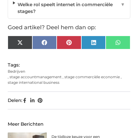
Welke rol speelt internet in commerciële
▼
stages?
Goed artikel? Deel hem dan op:
X
Facebook
Pinterest
LinkedIn
Whats
(Twitter)
Tags:
Bedrijven
,
stage accountmanagement
,
stage commerciële economie
,
stage international business
Delen:
Meer Berichten
De tijdloze keuze voor een