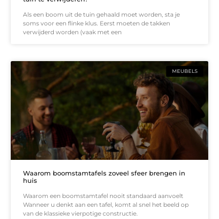
Als een boom uit de tuin gehaald moet worden, sta je
soms voor een flinke klus. Eerst moeten de takken
verwijderd worden (vaak met een
MEUBELS
Waarom boomstamtafels zoveel sfeer brengen in
huis
Waarom een boomstamtafel nooit standaard aanvoelt
Wanneer u denkt aan een tafel, komt al snel het beeld op
van de klassieke vierpotige constructie.