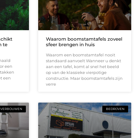
schikt
Waarom boomstamtafels zoveel
 te
sfeer brengen in huis
Waarom een boomstamtafel nooit
haald
standaard aanvoelt Wanneer u denkt
or een
aan een tafel, komt al snel het beeld
 takken
op van de klassieke vierpotige
t een
constructie. Maar boomstamtafels zijn
verre
VERBOUWEN
BEDRIJVEN