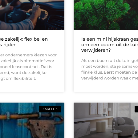
e zakelijk: flexibel en
Is een mini hijskraan ge
s rijden
om een boom uit de tuin
verwijderen?
er ondernemers kiezen voor
Als een boom uit de tuin ge
zakelijk als alternatief voor
moet worden, sta je soms vo
ioneel leasecontract. Dat is
flinke klus. Eerst moeten de
eemd, want de zakelijke
verwijderd worden (vaak me
t om flexibiliteit.
ZAKELIJK