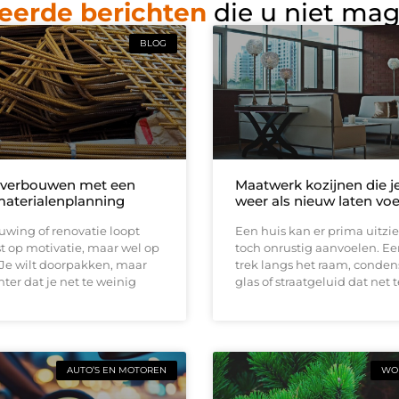
eerde berichten
die u niet ma
BLOG
 verbouwen met een
Maatwerk kozijnen die j
materialenplanning
weer als nieuw laten vo
wing of renovatie loopt
Een huis kan er prima uitzi
t op motivatie, maar wel op
toch onrustig aanvoelen. E
 Je wilt doorpakken, maar
trek langs het raam, conden
ter dat je net te weinig
glas of straatgeluid dat net t
AUTO’S EN MOTOREN
WON