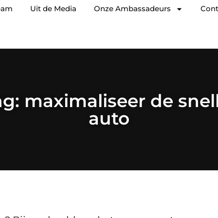
eam
Uit de Media
Onze Ambassadeurs
Cont
g: maximaliseer de snel
auto