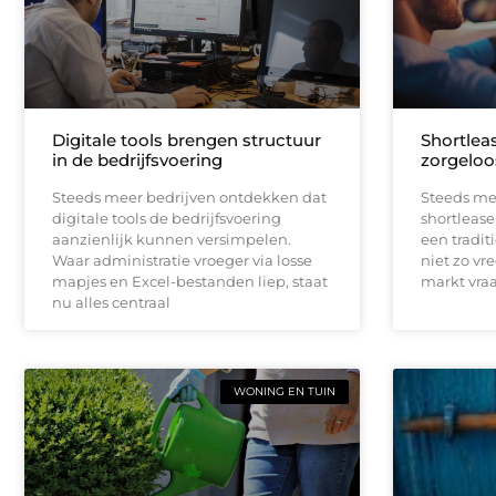
Digitale tools brengen structuur
Shortleas
in de bedrijfsvoering
zorgeloo
Steeds meer bedrijven ontdekken dat
Steeds me
digitale tools de bedrijfsvoering
shortlease 
aanzienlijk kunnen versimpelen.
een tradit
Waar administratie vroeger via losse
niet zo vr
mapjes en Excel-bestanden liep, staat
markt vraag
nu alles centraal
WONING EN TUIN