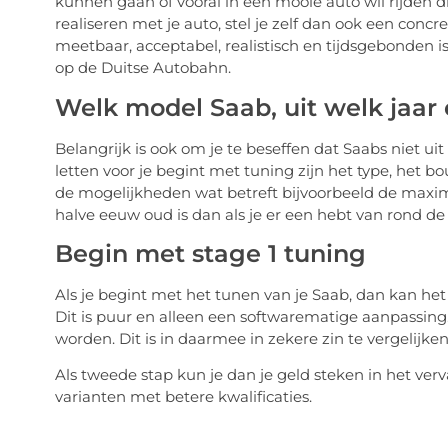
kunnen gaan of vooral in een mooie auto wil rijden di
realiseren met je auto, stel je zelf dan ook een concree
meetbaar, acceptabel, realistisch en tijdsgebonden 
op de Duitse Autobahn.
Welk model Saab, uit welk jaar
Belangrijk is ook om je te beseffen dat Saabs niet u
letten voor je begint met tuning zijn het type, het b
de mogelijkheden wat betreft bijvoorbeeld de maxim
halve eeuw oud is dan als je er een hebt van rond de
Begin met stage 1 tuning
Als je begint met het tunen van je Saab, dan kan het
Dit is puur en alleen een softwarematige aanpassing
worden. Dit is in daarmee in zekere zin te vergelijk
Als tweede stap kun je dan je geld steken in het ve
varianten met betere kwalificaties.