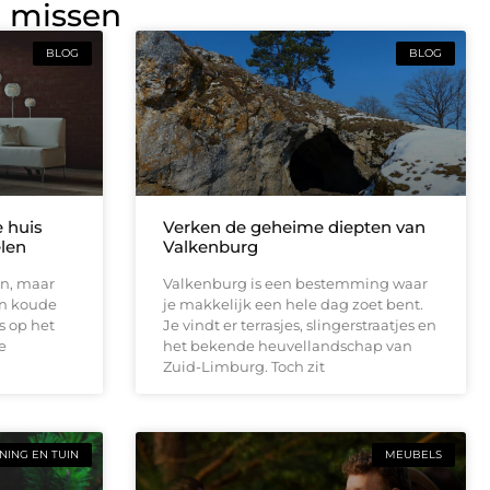
g missen
BLOG
BLOG
e huis
Verken de geheime diepten van
elen
Valkenburg
en, maar
Valkenburg is een bestemming waar
en koude
je makkelijk een hele dag zoet bent.
s op het
Je vindt er terrasjes, slingerstraatjes en
e
het bekende heuvellandschap van
Zuid-Limburg. Toch zit
ING EN TUIN
MEUBELS