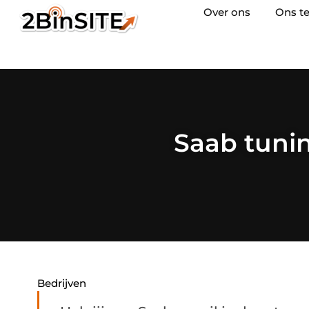
Over ons
Ons t
Saab tunin
Bedrijven