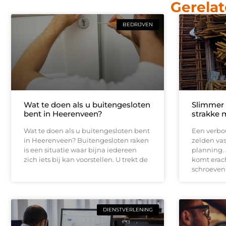
Gerelat
BEDRIJVEN
Wat te doen als u buitengesloten
Slimmer
bent in Heerenveen?
strakke 
Wat te doen als u buitengesloten bent
Een verbou
in Heerenveen? Buitengesloten raken
zelden vas
is een situatie waar bijna iedereen
planning.
zich iets bij kan voorstellen. U trekt de
komt erach
schroeven
DIENSTVERLENING