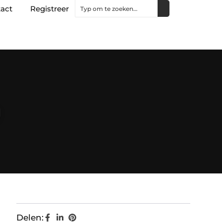
act
Registreer
g
Delen: