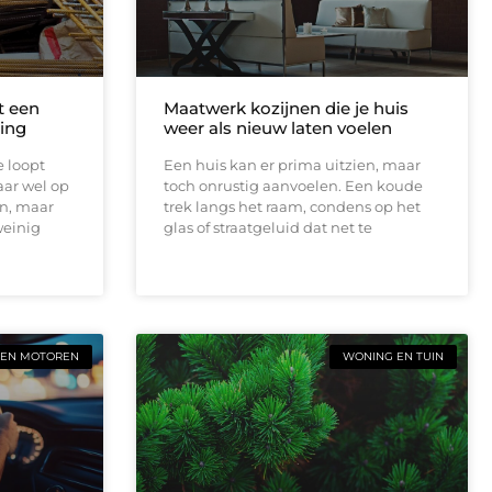
t een
Maatwerk kozijnen die je huis
ing
weer als nieuw laten voelen
e loopt
Een huis kan er prima uitzien, maar
aar wel op
toch onrustig aanvoelen. Een koude
en, maar
trek langs het raam, condens op het
weinig
glas of straatgeluid dat net te
 EN MOTOREN
WONING EN TUIN