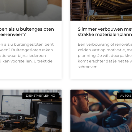
oen als u buitengesloten
Slimmer verbouwen me
Heerenveen?
strakke materialenplann
n als u buitengesloten bent
Een verbouwing of renovati
veen? Buitengesloten raken
zelden vast op motivatie, m
uatie waar bijna iedereen
planning. Je wilt doorpakk
ij kan voorstellen. U trekt de
komt erachter dat je net te 
schroeven
DIENSTVERLENING
AUTO’S