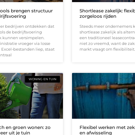
tools brengen structuur
Shortlease zakelijk: flexi
rijfsvoering
zorgeloos rijden
er bedrijven ontdekken dat
Steeds meer ondernemers k
ools de bedrijfsvoering
shortlease zakelijk als altern
jk kunnen versimpelen.
een traditioneel leasecontrac
istratie vroeger via losse
niet zo vreemd, want de zak
Excel-bestanden liep, staat
markt vraagt om flexibiliteit
entraal
WONING EN TUIN
h en groen wonen: zo
Flexibel werken met zek
eer uit je tuin
en afwisseling