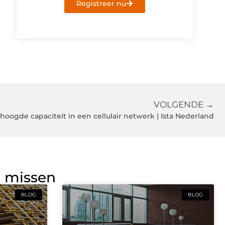
Registreer nu
VOLGENDE →
hoogde capaciteit in een cellulair netwerk | Ista Nederland
g missen
BLOG
BLOG