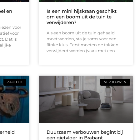
bel en
Is een mini hijskraan geschikt
om een boom uit de tuin te
verwijderen?
iezen voor
Als een boom uit de tuin gehaald
atief voor
moet worden, sta je soms voor een
t. Dat is
flinke klus. Eerst moeten de takken
elijke
verwijderd worden (vaak met een
.
ZAKELIJK
VERBOUWEN
erheid
Duurzaam verbouwen begint bij
een gietvloer in Brabant