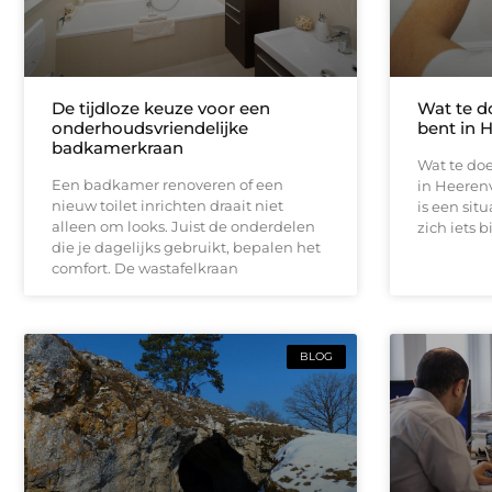
De tijdloze keuze voor een
Wat te d
onderhoudsvriendelijke
bent in 
badkamerkraan
Wat te doe
Een badkamer renoveren of een
in Heeren
nieuw toilet inrichten draait niet
is een sit
alleen om looks. Juist de onderdelen
zich iets b
die je dagelijks gebruikt, bepalen het
comfort. De wastafelkraan
BLOG