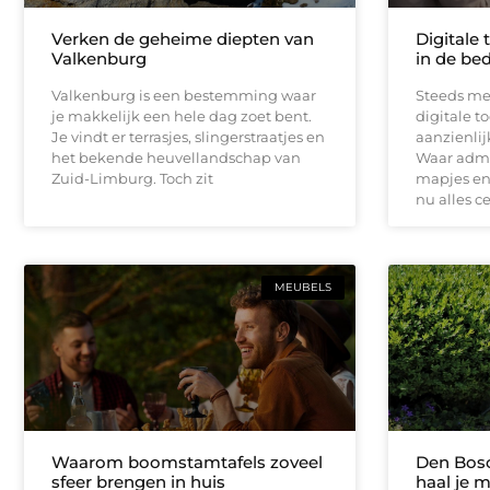
Verken de geheime diepten van
Digitale 
Valkenburg
in de bed
Valkenburg is een bestemming waar
Steeds me
je makkelijk een hele dag zoet bent.
digitale t
Je vindt er terrasjes, slingerstraatjes en
aanzienli
het bekende heuvellandschap van
Waar admin
Zuid-Limburg. Toch zit
mapjes en 
nu alles c
MEUBELS
Waarom boomstamtafels zoveel
Den Bosc
sfeer brengen in huis
haal je m