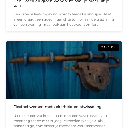
Den Bosch en groen wonen: zo haal je meer uit je
tuin
Een groene leefomgeving wordt steeds belangrijker. Niet
alleen draagt een goed ingerichte tuin bij aan de uitstraling
van een woning, maar ook aan het wooncomfort
ZAKELIJK
Flexibel werken met zekerheid en afwisseling
Niet iedereen zoekt een baan met een vast rooster van
maandag tot en met vrijdag. Misschien werk je al als
zelfstandige, combineer je meerdere werkzaamheden