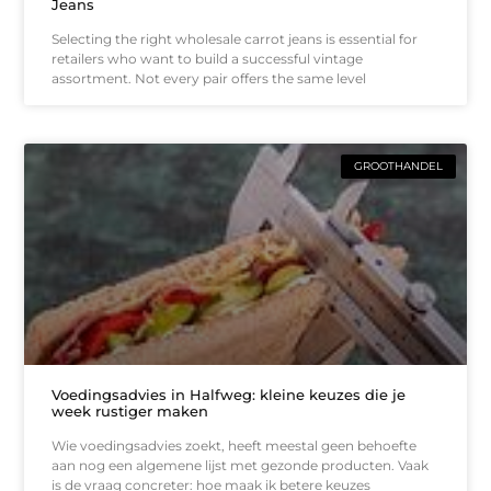
Jeans
Selecting the right wholesale carrot jeans is essential for
retailers who want to build a successful vintage
assortment. Not every pair offers the same level
GROOTHANDEL
Voedingsadvies in Halfweg: kleine keuzes die je
week rustiger maken
Wie voedingsadvies zoekt, heeft meestal geen behoefte
aan nog een algemene lijst met gezonde producten. Vaak
is de vraag concreter: hoe maak ik betere keuzes