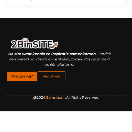
Linkbuilding platform: je geheime wapen of je grootste valkuil?
Geld verdienen met links: hoe een simpele klik inkomsten oplevert
De site waar kennis en inspiratie samenkomen.
Ontdek
een wereld aan blogs en artikelen, zorgvuldig verzameld
op één platform.
Wie zijn wij?
Registreer
@2024
2binsite.nl
.All Right Reserved.