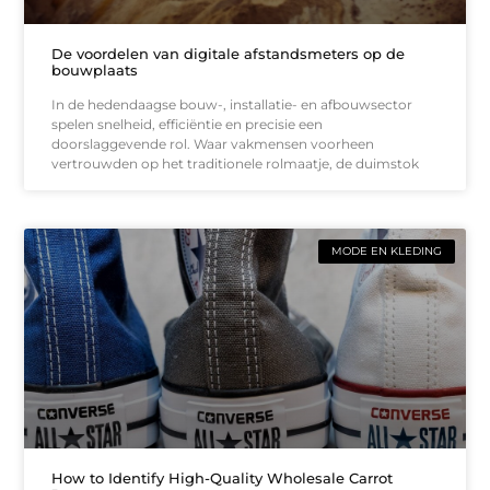
De voordelen van digitale afstandsmeters op de
bouwplaats
In de hedendaagse bouw-, installatie- en afbouwsector
spelen snelheid, efficiëntie en precisie een
doorslaggevende rol. Waar vakmensen voorheen
vertrouwden op het traditionele rolmaatje, de duimstok
MODE EN KLEDING
How to Identify High-Quality Wholesale Carrot