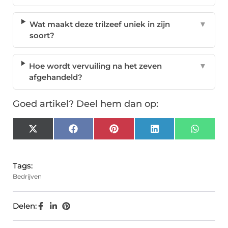
Wat maakt deze trilzeef uniek in zijn
▼
soort?
Hoe wordt vervuiling na het zeven
▼
afgehandeld?
Goed artikel? Deel hem dan op:
X
Facebook
Pinterest
LinkedIn
Whats
(Twitter)
Tags:
Bedrijven
Delen: