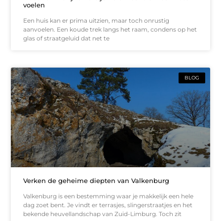
voelen
Een huis kan er prima uitzien, maar toch onrustig
aanvoelen. Een koude trek langs het raam, condens op het
glas of straatgeluid dat net te
BLOG
Verken de geheime diepten van Valkenburg
Valkenburg is een bestemming waar je makkelijk een hele
dag zoet bent. Je vindt er terrasjes, slingerstraatjes en het
bekende heuvellandschap van Zuid-Limburg. Toch zit