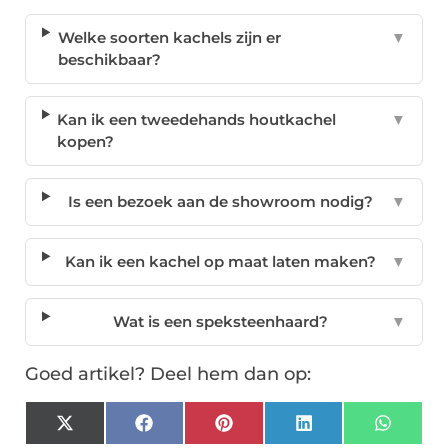
Welke soorten kachels zijn er
▼
beschikbaar?
Kan ik een tweedehands houtkachel
▼
kopen?
Is een bezoek aan de showroom nodig?
▼
Kan ik een kachel op maat laten maken?
▼
Wat is een speksteenhaard?
▼
Goed artikel? Deel hem dan op:
X
Facebook
Pinterest
LinkedIn
Whats
(Twitter)