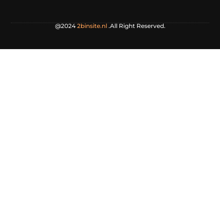
@2024
2binsite.nl
.All Right Reserved.