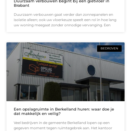
Duurzaam verbouwen begint bij een gietvloer in
Brabant
Duurzaam verbouwen gaat verder dan zonnepanelen en
isolatie alleen; ook uw vloerkeuze speelt een rol in hoe lang
uw woning meegaat zonder onnodige vervanging. Een
BEDRIJVEN
Een opslagruimte in Berkelland huren: waar doe je
dat makkelijk en veilig?
Veel bedrijven in de gemeente Berkelland lopen op een
gegeven moment tegen ruimtegebrek aan. Het kantoor