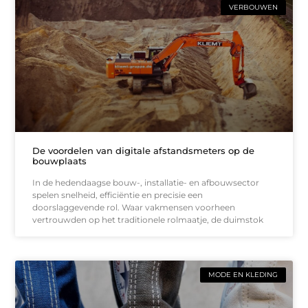
VERBOUWEN
De voordelen van digitale afstandsmeters op de
bouwplaats
In de hedendaagse bouw-, installatie- en afbouwsector
spelen snelheid, efficiëntie en precisie een
doorslaggevende rol. Waar vakmensen voorheen
vertrouwden op het traditionele rolmaatje, de duimstok
MODE EN KLEDING