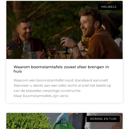
MEUBELS
Waarom boomstamtafels zoveel sfeer brengen in
huis
Waarom een boomstamtafel nooit standaard aanvoelt
Wanneer u denkt aan een tafel, komt al snel het beeld op
van de klassieke vierpotige constructie.
Maar boomstamtafels zijn verre
WONING EN TUIN