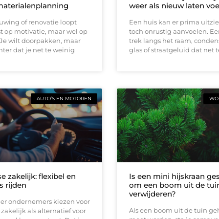
materialenplanning
weer als nieuw laten vo
wing of renovatie loopt
Een huis kan er prima uitzi
t op motivatie, maar wel op
toch onrustig aanvoelen. E
 Je wilt doorpakken, maar
trek langs het raam, conden
ter dat je net te weinig
glas of straatgeluid dat net t
AUTO’S EN MOTOREN
WON
e zakelijk: flexibel en
Is een mini hijskraan ge
s rijden
om een boom uit de tuin
verwijderen?
er ondernemers kiezen voor
Als een boom uit de tuin ge
zakelijk als alternatief voor