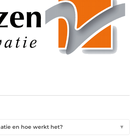
atie en hoe werkt het?
▼