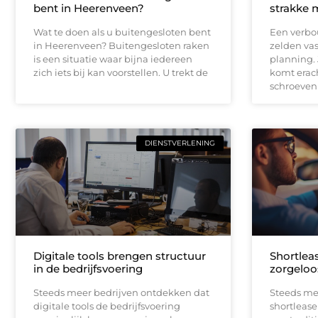
bent in Heerenveen?
strakke 
Wat te doen als u buitengesloten bent
Een verbou
in Heerenveen? Buitengesloten raken
zelden vas
is een situatie waar bijna iedereen
planning.
zich iets bij kan voorstellen. U trekt de
komt erach
schroeven
DIENSTVERLENING
Digitale tools brengen structuur
Shortleas
in de bedrijfsvoering
zorgeloo
Steeds meer bedrijven ontdekken dat
Steeds me
digitale tools de bedrijfsvoering
shortlease 