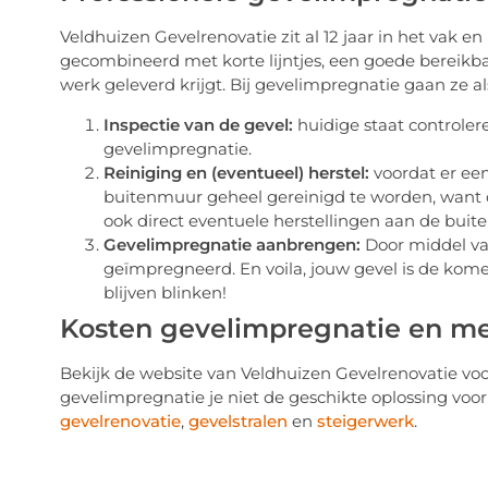
Veldhuizen Gevelrenovatie zit al 12 jaar in het vak e
gecombineerd met korte lijntjes, een goede bereikbaa
werk geleverd krijgt. Bij gevelimpregnatie gaan ze al
Inspectie van de gevel:
huidige staat controler
gevelimpregnatie.
Reiniging en (eventueel) herstel:
voordat er ee
buitenmuur geheel gereinigd te worden, want 
ook direct eventuele herstellingen aan de bui
Gevelimpregnatie aanbrengen:
Door middel van
geïmpregneerd. En voila, jouw gevel is de ko
blijven blinken!
Kosten gevelimpregnatie en m
Bekijk de website van Veldhuizen Gevelrenovatie voo
gevelimpregnatie je niet de geschikte oplossing voor 
gevelrenovatie
,
gevelstralen
en
steigerwerk
.