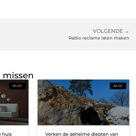
VOLGENDE →
Radio reclame laten maken
g missen
BLOG
BLOG
e huis
Verken de geheime diepten van