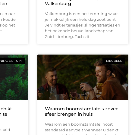
elen
Valkenburg
en, maar
Valkenburg is een bestemming waar
en koude
je makkelijk een hele dag zoet bent.
s op het
Je vindt er terrasjes, slingerstraatjes en
e
het bekende heuvellandschap van
Zuid-Limburg. Toch zit
ING EN TUIN
MEUBELS
schikt
Waarom boomstamtafels zoveel
 te
sfeer brengen in huis
Waarom een boomstamtafel nooit
haald
standaard aanvoelt Wanneer u denkt