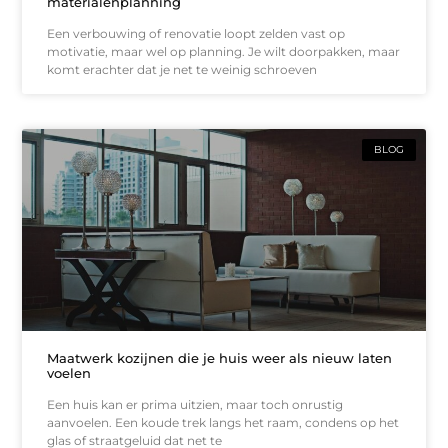
materialenplanning
Een verbouwing of renovatie loopt zelden vast op
motivatie, maar wel op planning. Je wilt doorpakken, maar
komt erachter dat je net te weinig schroeven
BLOG
Maatwerk kozijnen die je huis weer als nieuw laten
voelen
Een huis kan er prima uitzien, maar toch onrustig
aanvoelen. Een koude trek langs het raam, condens op het
glas of straatgeluid dat net te