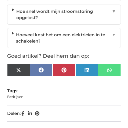
Hoe snel wordt mijn stroomstoring
▼
opgelost?
Hoeveel kost het om een elektricien in te
▼
schakelen?
Goed artikel? Deel hem dan op:
X
Facebook
Pinterest
LinkedIn
Whats
(Twitter)
Tags:
Bedrijven
Delen: