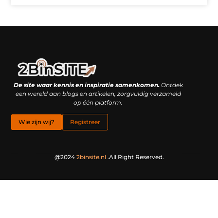
Linkbuilding platform: je geheime wapen of je grootste valkuil?
Geld verdienen met links: hoe een simpele klik inkomsten oplevert
De site waar kennis en inspiratie samenkomen.
Ontdek
een wereld aan blogs en artikelen, zorgvuldig verzameld
op één platform.
Wie zijn wij?
Registreer
@2024
2binsite.nl
.All Right Reserved.