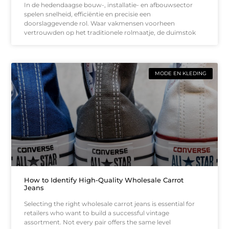
In de hedendaagse bouw-, installatie- en afbouwsector
spelen snelheid, efficiëntie en precisie een
doorslaggevende rol. Waar vakmensen voorheen
vertrouwden op het traditionele rolmaatje, de duimstok
MODE EN KLEDING
How to Identify High-Quality Wholesale Carrot
Jeans
Selecting the right wholesale carrot jeans is essential for
retailers who want to build a successful vintage
assortment. Not every pair offers the same level