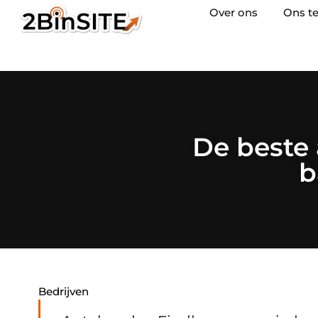
Over ons
Ons t
De beste 
b
Bedrijven