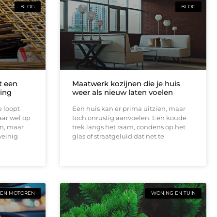
BLOG
BLOG
t een
Maatwerk kozijnen die je huis
ing
weer als nieuw laten voelen
e loopt
Een huis kan er prima uitzien, maar
aar wel op
toch onrustig aanvoelen. Een koude
en, maar
trek langs het raam, condens op het
weinig
glas of straatgeluid dat net te
 EN MOTOREN
WONING EN TUIN