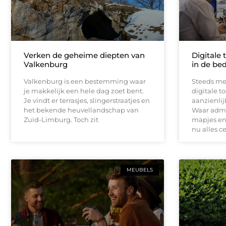
Verken de geheime diepten van
Digitale 
Valkenburg
in de bed
Valkenburg is een bestemming waar
Steeds me
je makkelijk een hele dag zoet bent.
digitale t
Je vindt er terrasjes, slingerstraatjes en
aanzienli
het bekende heuvellandschap van
Waar admin
Zuid-Limburg. Toch zit
mapjes en 
nu alles c
MEUBELS