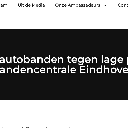
eam
Uit de Media
Onze Ambassadeurs
Cont
autobanden tegen lage p
andencentrale Eindhov