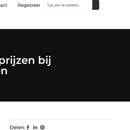
act
Registreer
rijzen bij
en
Delen: