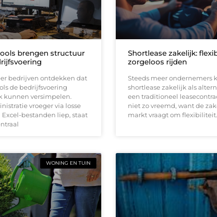
tools brengen structuur
Shortlease zakelijk: flexi
rijfsvoering
zorgeloos rijden
er bedrijven ontdekken dat
Steeds meer ondernemers k
ools de bedrijfsvoering
shortlease zakelijk als altern
jk kunnen versimpelen.
een traditioneel leasecontrac
istratie vroeger via losse
niet zo vreemd, want de zak
Excel-bestanden liep, staat
markt vraagt om flexibiliteit
entraal
WONING EN TUIN