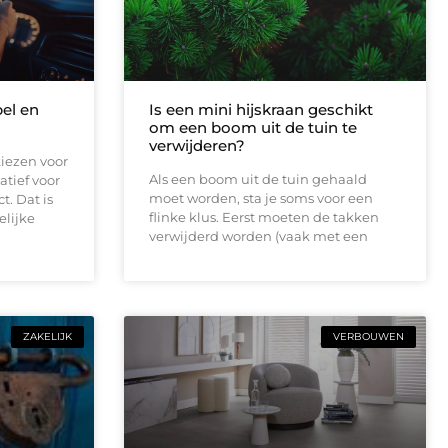
bel en
Is een mini hijskraan geschikt
om een boom uit de tuin te
verwijderen?
iezen voor
Als een boom uit de tuin gehaald
atief voor
moet worden, sta je soms voor een
t. Dat is
flinke klus. Eerst moeten de takken
elijke
verwijderd worden (vaak met een
.
ZAKELIJK
VERBOUWEN