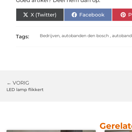
Goed artikel? Deel hem dan op:
X (Twitter)
Facebook
P
Bedrijven
,
autobanden den bosch
,
autoband
Tags:
← VORIG
LED lamp flikkert
Gerelat