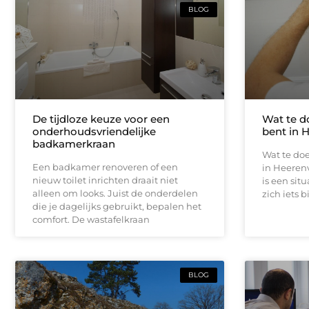
BLOG
De tijdloze keuze voor een
Wat te d
onderhoudsvriendelijke
bent in 
badkamerkraan
Wat te doe
Een badkamer renoveren of een
in Heeren
nieuw toilet inrichten draait niet
is een sit
alleen om looks. Juist de onderdelen
zich iets b
die je dagelijks gebruikt, bepalen het
comfort. De wastafelkraan
BLOG