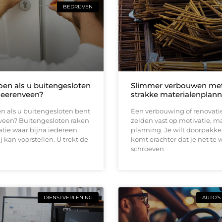
BEDRIJVEN
oen als u buitengesloten
Slimmer verbouwen me
Heerenveen?
strakke materialenplann
n als u buitengesloten bent
Een verbouwing of renovati
veen? Buitengesloten raken
zelden vast op motivatie, m
uatie waar bijna iedereen
planning. Je wilt doorpakk
ij kan voorstellen. U trekt de
komt erachter dat je net te 
schroeven
DIENSTVERLENING
AUTO’S