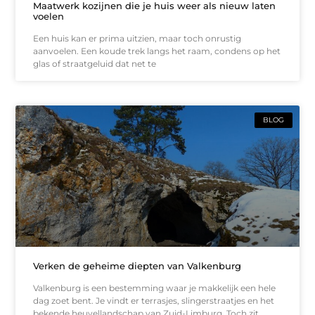
Maatwerk kozijnen die je huis weer als nieuw laten
voelen
Een huis kan er prima uitzien, maar toch onrustig
aanvoelen. Een koude trek langs het raam, condens op het
glas of straatgeluid dat net te
BLOG
Verken de geheime diepten van Valkenburg
Valkenburg is een bestemming waar je makkelijk een hele
dag zoet bent. Je vindt er terrasjes, slingerstraatjes en het
bekende heuvellandschap van Zuid-Limburg. Toch zit