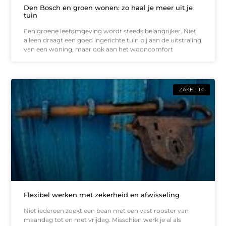
Den Bosch en groen wonen: zo haal je meer uit je
tuin
Een groene leefomgeving wordt steeds belangrijker. Niet
alleen draagt een goed ingerichte tuin bij aan de uitstraling
van een woning, maar ook aan het wooncomfort
ZAKELIJK
Flexibel werken met zekerheid en afwisseling
Niet iedereen zoekt een baan met een vast rooster van
maandag tot en met vrijdag. Misschien werk je al als