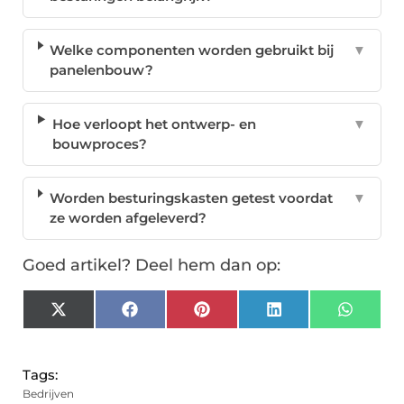
Welke componenten worden gebruikt bij
▼
panelenbouw?
Hoe verloopt het ontwerp- en
▼
bouwproces?
Worden besturingskasten getest voordat
▼
ze worden afgeleverd?
Goed artikel? Deel hem dan op:
X
Facebook
Pinterest
LinkedIn
Whats
(Twitter)
Tags:
Bedrijven