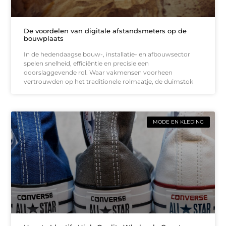
De voordelen van digitale afstandsmeters op de
bouwplaats
In de hedendaagse bouw-, installatie- en afbouwsector
spelen snelheid, efficiëntie en precisie een
doorslaggevende rol. Waar vakmensen voorheen
vertrouwden op het traditionele rolmaatje, de duimstok
MODE EN KLEDING