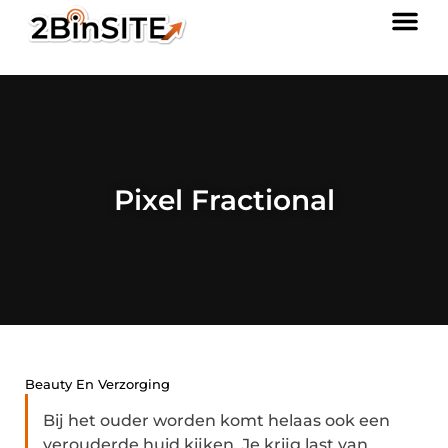
Pixel Fractional
Beauty En Verzorging
Bij het ouder worden komt helaas ook een
verouderde huid kijken. Je krijg last van