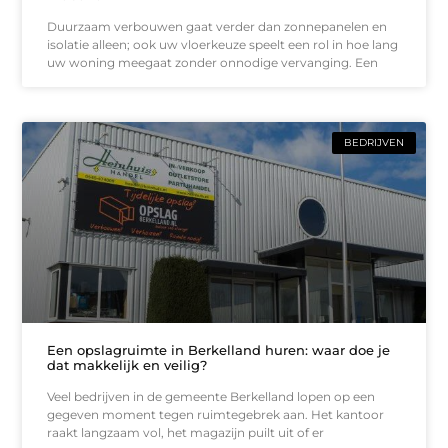
Duurzaam verbouwen gaat verder dan zonnepanelen en
isolatie alleen; ook uw vloerkeuze speelt een rol in hoe lang
uw woning meegaat zonder onnodige vervanging. Een
BEDRIJVEN
Een opslagruimte in Berkelland huren: waar doe je
dat makkelijk en veilig?
Veel bedrijven in de gemeente Berkelland lopen op een
gegeven moment tegen ruimtegebrek aan. Het kantoor
raakt langzaam vol, het magazijn puilt uit of er