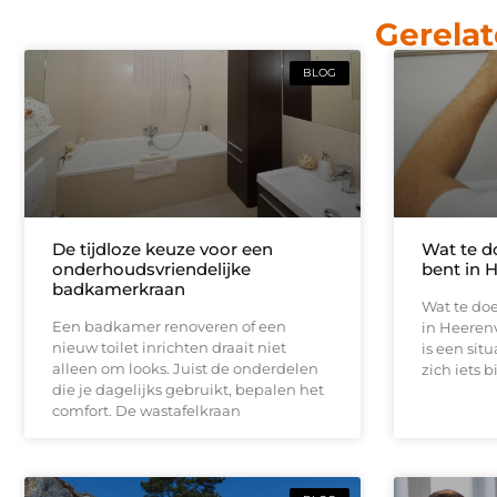
Gerelat
BLOG
De tijdloze keuze voor een
Wat te d
onderhoudsvriendelijke
bent in 
badkamerkraan
Wat te doe
Een badkamer renoveren of een
in Heeren
nieuw toilet inrichten draait niet
is een sit
alleen om looks. Juist de onderdelen
zich iets b
die je dagelijks gebruikt, bepalen het
comfort. De wastafelkraan