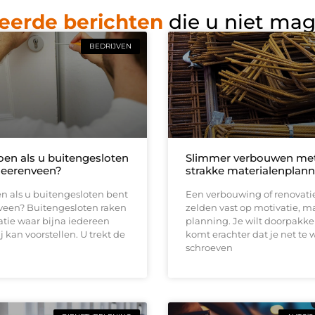
eerde berichten
die u niet ma
BEDRIJVEN
oen als u buitengesloten
Slimmer verbouwen me
Heerenveen?
strakke materialenplann
n als u buitengesloten bent
Een verbouwing of renovati
veen? Buitengesloten raken
zelden vast op motivatie, m
uatie waar bijna iedereen
planning. Je wilt doorpakk
ij kan voorstellen. U trekt de
komt erachter dat je net te 
schroeven