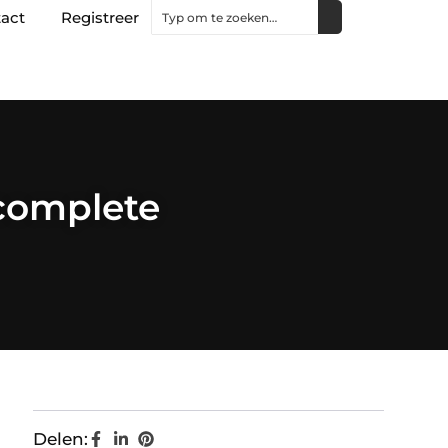
act
Registreer
complete
Delen: