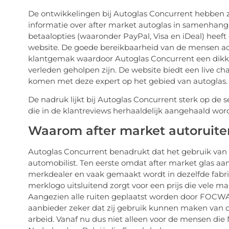
De ontwikkelingen bij Autoglas Concurrent hebben z
informatie over after market autoglas in samenhang
betaalopties (waaronder PayPal, Visa en iDeal) heef
website. De goede bereikbaarheid van de mensen ach
klantgemak waardoor Autoglas Concurrent een dikke
verleden geholpen zijn. De website biedt een live c
komen met deze expert op het gebied van autoglas.
De nadruk lijkt bij Autoglas Concurrent sterk op de s
die in de klantreviews herhaaldelijk aangehaald wor
Waarom after market autoruite
Autoglas Concurrent benadrukt dat het gebruik van 
automobilist. Ten eerste omdat after market glas aan
merkdealer en vaak gemaakt wordt in dezelfde fabr
merklogo uitsluitend zorgt voor een prijs die vele m
Aangezien alle ruiten geplaatst worden door FOCWA-
aanbieder zeker dat zij gebruik kunnen maken van d
arbeid. Vanaf nu dus niet alleen voor de mensen di