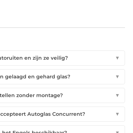
toruiten en zijn ze veilig?
▼
sen gelaagd en gehard glas?
▼
stellen zonder montage?
▼
ccepteert Autoglas Concurrent?
▼
n het Engels beschikbaar?
▼