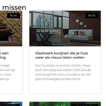
g missen
BLOG
BLOG
t een
Maatwerk kozijnen die je huis
ing
weer als nieuw laten voelen
e loopt
Een huis kan er prima uitzien, maar
aar wel op
toch onrustig aanvoelen. Een koude
en, maar
trek langs het raam, condens op het
weinig
glas of straatgeluid dat net te