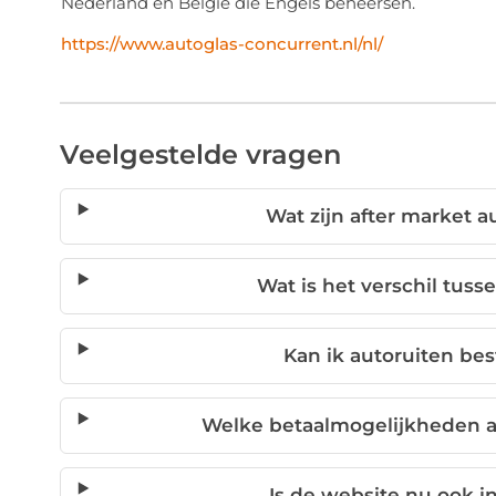
Nederland en België die Engels beheersen.
https://www.autoglas-concurrent.nl/nl/
Veelgestelde vragen
Wat zijn after market au
Wat is het verschil tus
Kan ik autoruiten be
Welke betaalmogelijkheden a
Is de website nu ook i