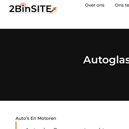
Over ons
Ons t
Autogla
Auto’s En Motoren