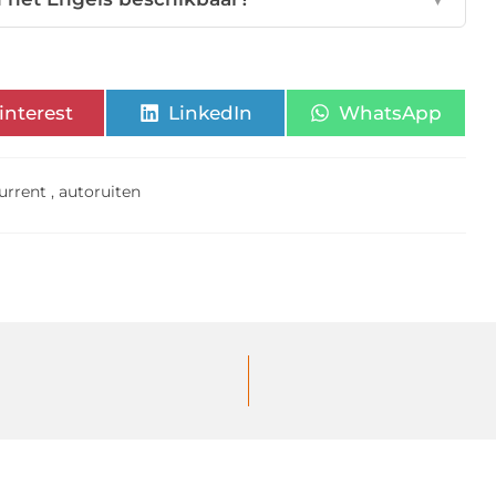
interest
LinkedIn
WhatsApp
urrent
,
autoruiten