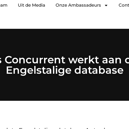
eam
Uit de Media
Onze Ambassadeurs
Cont
s Concurrent werkt aan 
Engelstalige database