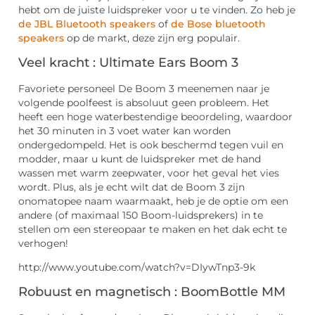
hebt om de juiste luidspreker voor u te vinden. Zo heb je
de JBL Bluetooth speakers
of
de Bose bluetooth
speakers
op de markt, deze zijn erg populair.
Veel kracht : Ultimate Ears Boom 3
Favoriete personeel De Boom 3 meenemen naar je
volgende poolfeest is absoluut geen probleem. Het
heeft een hoge waterbestendige beoordeling, waardoor
het 30 minuten in 3 voet water kan worden
ondergedompeld. Het is ook beschermd tegen vuil en
modder, maar u kunt de luidspreker met de hand
wassen met warm zeepwater, voor het geval het vies
wordt. Plus, als je echt wilt dat de Boom 3 zijn
onomatopee naam waarmaakt, heb je de optie om een ​​
andere (of maximaal 150 Boom-luidsprekers) in te
stellen om een ​​stereopaar te maken en het dak echt te
verhogen!
http://www.youtube.com/watch?v=DIywTnp3-9k
Robuust en magnetisch : BoomBottle MM