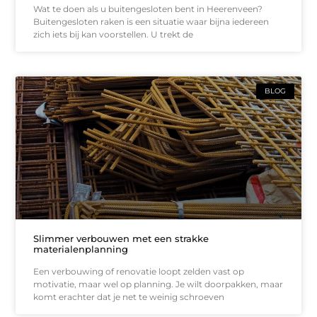
Wat te doen als u buitengesloten bent in Heerenveen?
Buitengesloten raken is een situatie waar bijna iedereen
zich iets bij kan voorstellen. U trekt de
BLOG
Slimmer verbouwen met een strakke
materialenplanning
Een verbouwing of renovatie loopt zelden vast op
motivatie, maar wel op planning. Je wilt doorpakken, maar
komt erachter dat je net te weinig schroeven