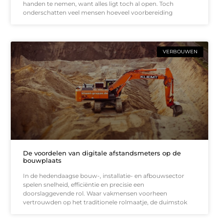
handen te nemen, want alles ligt toch al open. Toch
onderschatten veel mensen hoeveel voorbereiding
VERBOUWEN
De voordelen van digitale afstandsmeters op de
bouwplaats
In de hedendaagse bouw-, installatie- en afbouwsector
spelen snelheid, efficiëntie en precisie een
doorslaggevende rol. Waar vakmensen voorheen
vertrouwden op het traditionele rolmaatje, de duimstok