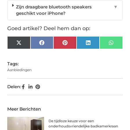
Zijn draagbare bluetooth speakers
▼
geschikt voor iPhone?
Goed artikel? Deel hem dan op:
X
Facebook
Pinterest
LinkedIn
Whats
(Twitter)
Tags:
Aanbiedingen
Delen:
Meer Berichten
De tijdloze keuze voor een
onderhoudsvriendelijke badkamerkraan