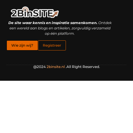
Linkbuilding platform: je geheime wapen of je grootste valkuil?
Geld verdienen met links: hoe een simpele klik inkomsten oplevert
De site waar kennis en inspiratie samenkomen.
Ontdek
een wereld aan blogs en artikelen, zorgvuldig verzameld
op één platform.
Wie zijn wij?
Registreer
@2024
2binsite.nl
.All Right Reserved.