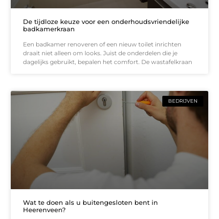
De tijdloze keuze voor een onderhoudsvriendelijke
badkamerkraan
Een badkamer renoveren of een nieuw toilet inrichten
draait niet alleen om looks. Juist de onderdelen die je
dagelijks gebruikt, bepalen het comfort. De wastafelkraan
BEDRIJVEN
Wat te doen als u buitengesloten bent in
Heerenveen?