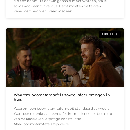
Als een boom uit de tuin gehaald moet worden, sta je
soms voor een flinke klus. Eerst moeten de takken
verwijderd worden (vaak met een
MEUBELS
Waarom boomstamtafels zoveel sfeer brengen in
huis
Waarom een boomstamtafel nooit standaard aanvoelt
Wanneer u denkt aan een tafel, komt al snel het beeld op
van de klassieke vierpotige constructie.
Maar boomstamtafels zijn verre