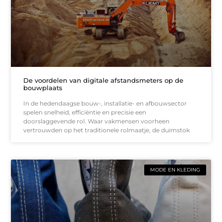
De voordelen van digitale afstandsmeters op de
bouwplaats
In de hedendaagse bouw-, installatie- en afbouwsector
spelen snelheid, efficiëntie en precisie een
doorslaggevende rol. Waar vakmensen voorheen
vertrouwden op het traditionele rolmaatje, de duimstok
MODE EN KLEDING