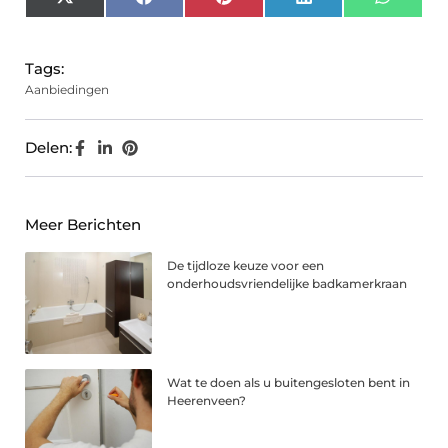
X
Facebook
Pinterest
LinkedIn
Whats
(Twitter)
Tags:
Aanbiedingen
Delen:
Meer Berichten
De tijdloze keuze voor een
onderhoudsvriendelijke badkamerkraan
Wat te doen als u buitengesloten bent in
Heerenveen?