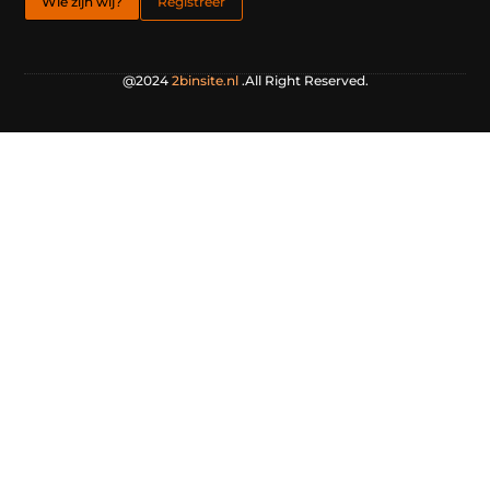
Wie zijn wij?
Registreer
@2024
2binsite.nl
.All Right Reserved.