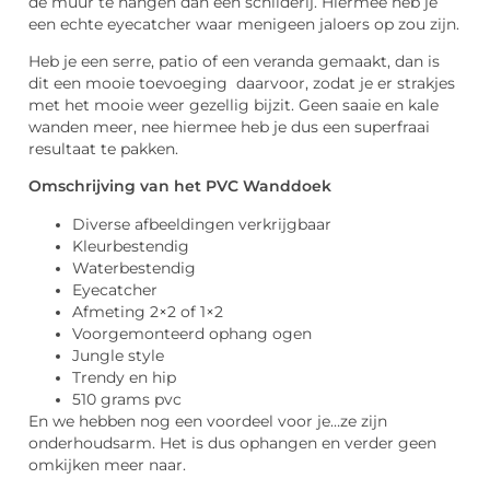
de muur te hangen dan een schilderij. Hiermee heb je
een echte eyecatcher waar menigeen jaloers op zou zijn.
Heb je een serre, patio of een veranda gemaakt, dan is
dit een mooie toevoeging daarvoor, zodat je er strakjes
met het mooie weer gezellig bijzit. Geen saaie en kale
wanden meer, nee hiermee heb je dus een superfraai
resultaat te pakken.
Omschrijving van het PVC Wanddoek
Diverse afbeeldingen verkrijgbaar
Kleurbestendig
Waterbestendig
Eyecatcher
Afmeting 2×2 of 1×2
Voorgemonteerd ophang ogen
Jungle style
Trendy en hip
510 grams pvc
En we hebben nog een voordeel voor je…ze zijn
onderhoudsarm. Het is dus ophangen en verder geen
omkijken meer naar.