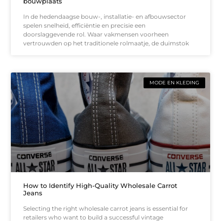
bouwplaats
In de hedendaagse bouw-, installatie- en afbouwsector
spelen snelheid, efficiëntie en precisie een
doorslaggevende rol. Waar vakmensen voorheen
vertrouwden op het traditionele rolmaatje, de duimstok
MODE EN KLEDING
How to Identify High-Quality Wholesale Carrot
Jeans
Selecting the right wholesale carrot jeans is essential for
retailers who want to build a successful vintage