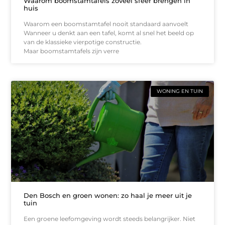
Waarom boomstamtafels zoveel sfeer brengen in
huis
Waarom een boomstamtafel nooit standaard aanvoelt
Wanneer u denkt aan een tafel, komt al snel het beeld op
van de klassieke vierpotige constructie.
Maar boomstamtafels zijn verre
WONING EN TUIN
Den Bosch en groen wonen: zo haal je meer uit je
tuin
Een groene leefomgeving wordt steeds belangrijker. Niet