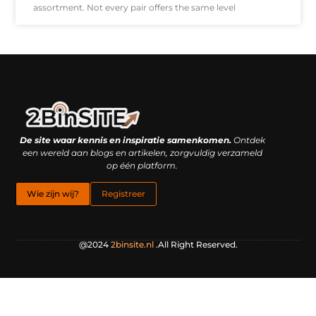
assortment. Not every pair offers the same level
Linkbuilding platform: je geheime wapen of je grootste valkuil?
Geld verdienen met links: hoe een simpele klik inkomsten oplevert
De site waar kennis en inspiratie samenkomen.
Ontdek
een wereld aan blogs en artikelen, zorgvuldig verzameld
op één platform.
Wie zijn wij?
Registreer
@2024
2binsite.nl
.All Right Reserved.