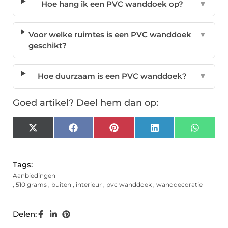
Hoe hang ik een PVC wanddoek op?
▼
Voor welke ruimtes is een PVC wanddoek
▼
geschikt?
Hoe duurzaam is een PVC wanddoek?
▼
Goed artikel? Deel hem dan op:
X
Facebook
Pinterest
LinkedIn
Whats
(Twitter)
Tags:
Aanbiedingen
,
510 grams
,
buiten
,
interieur
,
pvc wanddoek
,
wanddecoratie
Delen: