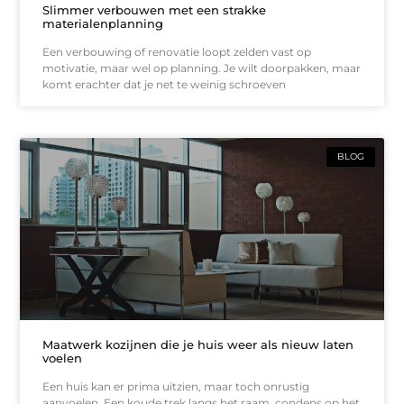
Slimmer verbouwen met een strakke
materialenplanning
Een verbouwing of renovatie loopt zelden vast op
motivatie, maar wel op planning. Je wilt doorpakken, maar
komt erachter dat je net te weinig schroeven
BLOG
Maatwerk kozijnen die je huis weer als nieuw laten
voelen
Een huis kan er prima uitzien, maar toch onrustig
aanvoelen. Een koude trek langs het raam, condens op het