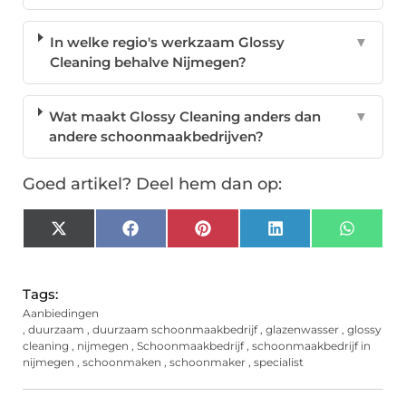
In welke regio's werkzaam Glossy
▼
Cleaning behalve Nijmegen?
Wat maakt Glossy Cleaning anders dan
▼
andere schoonmaakbedrijven?
Goed artikel? Deel hem dan op:
X
Facebook
Pinterest
LinkedIn
Whats
(Twitter)
Tags:
Aanbiedingen
,
duurzaam
,
duurzaam schoonmaakbedrijf
,
glazenwasser
,
glossy
cleaning
,
nijmegen
,
Schoonmaakbedrijf
,
schoonmaakbedrijf in
nijmegen
,
schoonmaken
,
schoonmaker
,
specialist