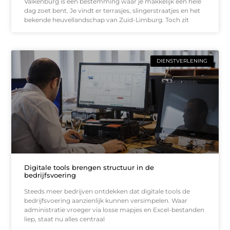
Valkenburg is een bestemming waar je makkelijk een hele
dag zoet bent. Je vindt er terrasjes, slingerstraatjes en het
bekende heuvellandschap van Zuid-Limburg. Toch zit
DIENSTVERLENING
Digitale tools brengen structuur in de
bedrijfsvoering
Steeds meer bedrijven ontdekken dat digitale tools de
bedrijfsvoering aanzienlijk kunnen versimpelen. Waar
administratie vroeger via losse mapjes en Excel-bestanden
liep, staat nu alles centraal