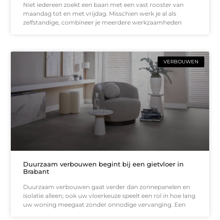
Niet iedereen zoekt een baan met een vast rooster van
maandag tot en met vrijdag. Misschien werk je al als
zelfstandige, combineer je meerdere werkzaamheden
VERBOUWEN
Duurzaam verbouwen begint bij een gietvloer in
Brabant
Duurzaam verbouwen gaat verder dan zonnepanelen en
isolatie alleen; ook uw vloerkeuze speelt een rol in hoe lang
uw woning meegaat zonder onnodige vervanging. Een