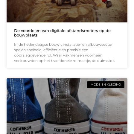
De voordelen van digitale afstandsmeters op de
bouwplaats
In de hedendaagse bouw-, installatie- en afbouwsector
spelen snelheid, efficiëntie en precisie een
doorslaggevende rol. Waar vakmensen voorheen
vertrouwden op het traditionele rolmaatje, de duimstok
MODE EN KLEDING