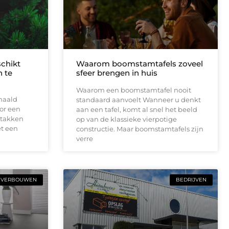
schikt
Waarom boomstamtafels zoveel
 te
sfeer brengen in huis
Waarom een boomstamtafel nooit
haald
standaard aanvoelt Wanneer u denkt
or een
aan een tafel, komt al snel het beeld
 takken
op van de klassieke vierpotige
t een
constructie. Maar boomstamtafels zijn
verre
VERBOUWEN
BEDRIJVEN