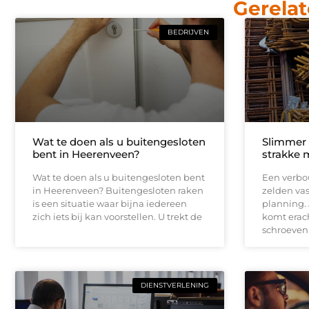
Gerelat
BEDRIJVEN
Wat te doen als u buitengesloten
Slimmer
bent in Heerenveen?
strakke 
Wat te doen als u buitengesloten bent
Een verbou
in Heerenveen? Buitengesloten raken
zelden vas
is een situatie waar bijna iedereen
planning.
zich iets bij kan voorstellen. U trekt de
komt erach
schroeven
DIENSTVERLENING