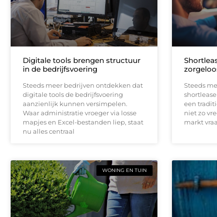
Digitale tools brengen structuur
Shortleas
in de bedrijfsvoering
zorgeloo
Steeds meer bedrijven ontdekken dat
Steeds me
digitale tools de bedrijfsvoering
shortlease 
aanzienlijk kunnen versimpelen.
een tradit
Waar administratie vroeger via losse
niet zo vr
mapjes en Excel-bestanden liep, staat
markt vraag
nu alles centraal
WONING EN TUIN