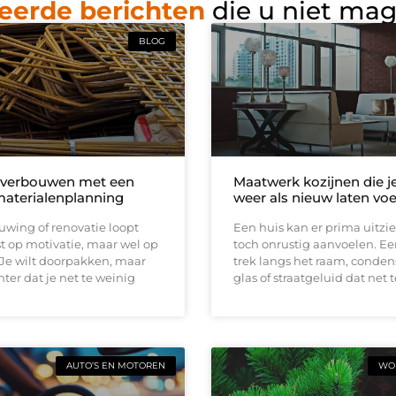
eerde berichten
die u niet ma
BLOG
 verbouwen met een
Maatwerk kozijnen die j
materialenplanning
weer als nieuw laten vo
wing of renovatie loopt
Een huis kan er prima uitzi
t op motivatie, maar wel op
toch onrustig aanvoelen. E
 Je wilt doorpakken, maar
trek langs het raam, conden
ter dat je net te weinig
glas of straatgeluid dat net t
AUTO’S EN MOTOREN
WON