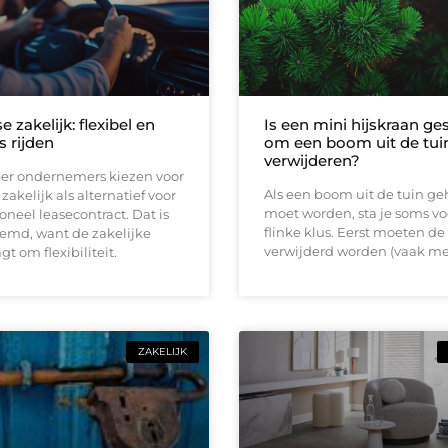
e zakelijk: flexibel en
Is een mini hijskraan ge
s rijden
om een boom uit de tuin
verwijderen?
er ondernemers kiezen voor
Als een boom uit de tuin ge
zakelijk als alternatief voor
moet worden, sta je soms vo
ioneel leasecontract. Dat is
flinke klus. Eerst moeten de
eemd, want de zakelijke
verwijderd worden (vaak me
t om flexibiliteit.
ZAKELIJK