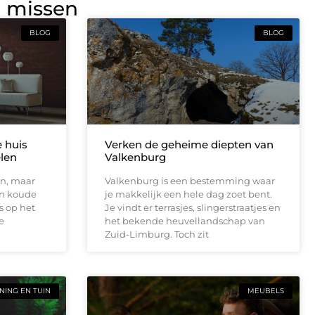
g missen
BLOG
BLOG
e huis
Verken de geheime diepten van
elen
Valkenburg
en, maar
Valkenburg is een bestemming waar
en koude
je makkelijk een hele dag zoet bent.
s op het
Je vindt er terrasjes, slingerstraatjes en
e
het bekende heuvellandschap van
Zuid-Limburg. Toch zit
ING EN TUIN
MEUBELS