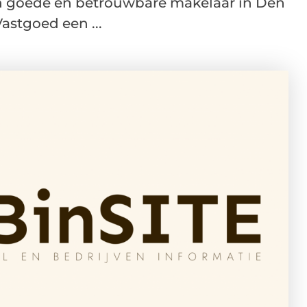
 goede en betrouwbare makelaar in Den
astgoed een ...