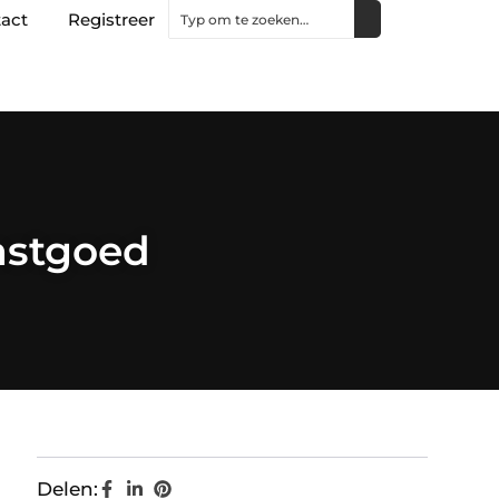
act
Registreer
astgoed
Delen: