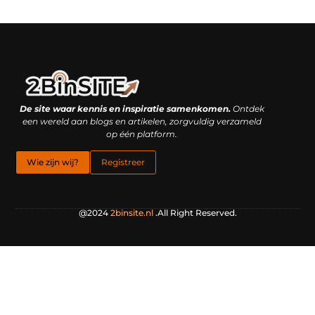
Linkbuilding platform: je geheime wapen of je grootste valkuil?
Geld verdienen met links: hoe een simpele klik inkomsten oplevert
De site waar kennis en inspiratie samenkomen.
Ontdek
een wereld aan blogs en artikelen, zorgvuldig verzameld
op één platform.
Wie zijn wij?
Registreer
@2024
2binsite.nl
.All Right Reserved.