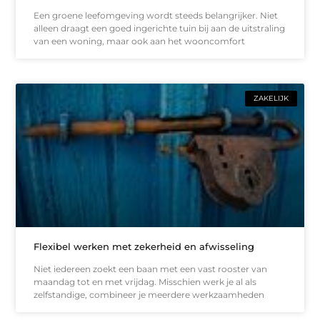
Een groene leefomgeving wordt steeds belangrijker. Niet
alleen draagt een goed ingerichte tuin bij aan de uitstraling
van een woning, maar ook aan het wooncomfort
ZAKELIJK
Flexibel werken met zekerheid en afwisseling
Niet iedereen zoekt een baan met een vast rooster van
maandag tot en met vrijdag. Misschien werk je al als
zelfstandige, combineer je meerdere werkzaamheden