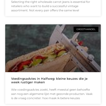
Selecting the right wholesale carrot jeans is essential for
retailers who want to build a successful vintage
assortment. Not every pair offers the same level
GROOTHANDEL
Voedingsadvies in Halfweg: kleine keuzes die je
week rustiger maken
Wie voedingsadvies zoekt, heeft meestal geen behoefte
aan nog een algemene lijst met gezonde producten. Vaak
is de vraag concreter: hoe maak ik betere keuzes