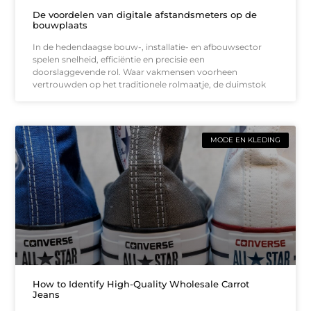
De voordelen van digitale afstandsmeters op de
bouwplaats
In de hedendaagse bouw-, installatie- en afbouwsector
spelen snelheid, efficiëntie en precisie een
doorslaggevende rol. Waar vakmensen voorheen
vertrouwden op het traditionele rolmaatje, de duimstok
MODE EN KLEDING
How to Identify High-Quality Wholesale Carrot
Jeans