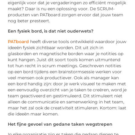
eigenlijk voor dat je vergaderingen zo efficiënt mogelijk
maakt? Daar is nu een oplossing voor. De SCRUM-
producten van PATboard zorgen ervoor dat jouw team
nog beter presteert.
Een fysiek bord, is dat niet ouderwets?
PATboard
heeft diverse tools ontwikkeld waardoor jouw
ideeën fysiek zichtbaar worden. Dit uit zich in
glasborden en magnetische borden waar je notities op
kunt hangen. Juist dit soort tools komen uitmuntend
tot hun recht in scrum meetings. Geschreven notities
op een bord tijdens een brainstormsessie werken voor
veel mensen ook productiever. Ook als manager kan
een bord handig zijn: door je werk visueel te maken met
een eenvoudig overzicht van je taken te creëren, word je
team geactiveerd en gestimuleerd. Dit stimuleert niet
alleen de communicatie en samenwerking in het team,
maar het zal ook de creativiteit stimuleren. Kortom: laat
die ideeën maar komen.
Het fijne gevoel van gedane taken wegstrepen
In elke organisatie zijn er taken die gedaan dienen te