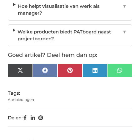
Hoe helpt visualisatie van werk als
▼
manager?
Welke producten biedt PATboard naast
▼
projectborden?
Goed artikel? Deel hem dan op:
X
Facebook
Pinterest
LinkedIn
Whats
(Twitter)
Tags:
Aanbiedingen
Delen: