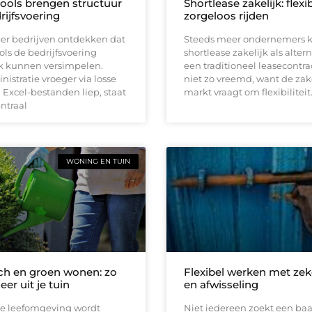
tools brengen structuur
Shortlease zakelijk: flexi
rijfsvoering
zorgeloos rijden
er bedrijven ontdekken dat
Steeds meer ondernemers k
ools de bedrijfsvoering
shortlease zakelijk als altern
jk kunnen versimpelen.
een traditioneel leasecontrac
istratie vroeger via losse
niet zo vreemd, want de zak
Excel-bestanden liep, staat
markt vraagt om flexibiliteit
entraal
WONING EN TUIN
h en groen wonen: zo
Flexibel werken met zek
eer uit je tuin
en afwisseling
e leefomgeving wordt
Niet iedereen zoekt een ba