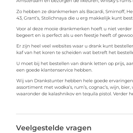
Amsterdam en bezorgen de likeuren, whisky’s rums 
Zo hebben ze drankmerken als Bacardi, Smirnoff, Hen
43, Grant’s, Stolichnaya die u erg makkelijk kunt best
Voor al deze mooie drankmerken hoeft u niet verder te 
begeert en is perfect als u een feestje heeft of gewoo
Er zijn heel veel websites waar u drank kunt bestellen
kaf van het koren te scheiden wat betreft het bestel
U moet bij het bestellen van drank letten op prijs, aan
een goede klantenservice hebben.
Wij van Drankstunter hebben hele goede ervaringen 
assortiment met wodka’s, rum’s, cognac’s, wijn, bier, 
waaronder de kalashnikov en tequila pistol. Verder 
Veelgestelde vragen