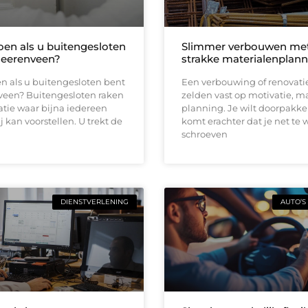
oen als u buitengesloten
Slimmer verbouwen me
Heerenveen?
strakke materialenplann
n als u buitengesloten bent
Een verbouwing of renovati
veen? Buitengesloten raken
zelden vast op motivatie, m
uatie waar bijna iedereen
planning. Je wilt doorpakk
ij kan voorstellen. U trekt de
komt erachter dat je net te 
schroeven
DIENSTVERLENING
AUTO’S