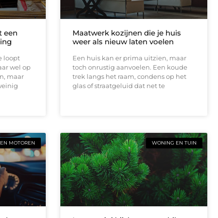
t een
Maatwerk kozijnen die je huis
ing
weer als nieuw laten voelen
e loopt
Een huis kan er prima uitzien, maar
aar wel op
toch onrustig aanvoelen. Een koude
en, maar
trek langs het raam, condens op het
weinig
glas of straatgeluid dat net te
 EN MOTOREN
WONING EN TUIN