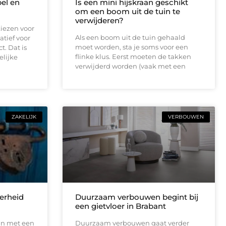
bel en
Is een mini hijskraan geschikt
om een boom uit de tuin te
verwijderen?
iezen voor
Als een boom uit de tuin gehaald
atief voor
moet worden, sta je soms voor een
t. Dat is
flinke klus. Eerst moeten de takken
elijke
verwijderd worden (vaak met een
.
ZAKELIJK
VERBOUWEN
erheid
Duurzaam verbouwen begint bij
een gietvloer in Brabant
an met een
Duurzaam verbouwen gaat verder