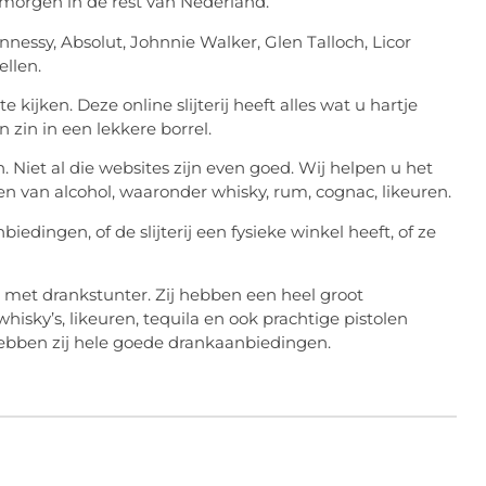
morgen in de rest van Nederland.
nessy, Absolut, Johnnie Walker, Glen Talloch, Licor
ellen.
kijken. Deze online slijterij heeft alles wat u hartje
n zin in een lekkere borrel.
. Niet al die websites zijn even goed. Wij helpen u het
len van alcohol, waaronder whisky, rum, cognac, likeuren.
biedingen, of de slijterij een fysieke winkel heeft, of ze
met drankstunter. Zij hebben een heel groot
whisky’s, likeuren, tequila en ook prachtige pistolen
hebben zij hele goede drankaanbiedingen.