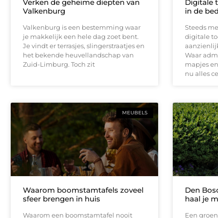
Verken de geheime diepten van
Digitale 
Valkenburg
in de bed
Valkenburg is een bestemming waar
Steeds me
je makkelijk een hele dag zoet bent.
digitale t
Je vindt er terrasjes, slingerstraatjes en
aanzienli
het bekende heuvellandschap van
Waar admin
Zuid-Limburg. Toch zit
mapjes en 
nu alles c
MEUBELS
Waarom boomstamtafels zoveel
Den Bosc
sfeer brengen in huis
haal je m
Waarom een boomstamtafel nooit
Een groen