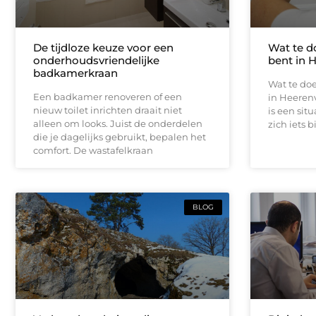
De tijdloze keuze voor een
Wat te d
onderhoudsvriendelijke
bent in 
badkamerkraan
Wat te doe
Een badkamer renoveren of een
in Heeren
nieuw toilet inrichten draait niet
is een sit
alleen om looks. Juist de onderdelen
zich iets b
die je dagelijks gebruikt, bepalen het
comfort. De wastafelkraan
BLOG