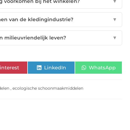
ng voorkomen bij het winkelen?
▼
men van de kledingindustrie?
▼
 milieuvriendelijk leven?
▼
interest
LinkedIn
WhatsApp
delen
,
ecologische schoonmaakmiddelen