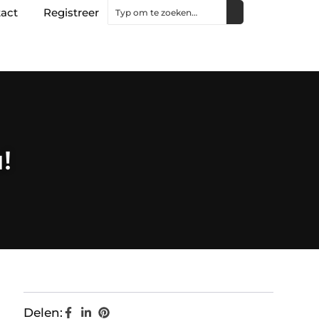
act
Registreer
!
Delen: