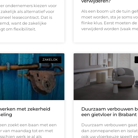
verwijderen?
er ondernemers kiezen voor
Als een boom uit de tuin ge
zakelijk als alternatief voor
moet worden, sta je soms vo
ioneel leasecontract. Dat is
flinke klus. Eerst moeten de
eemd, want de zakelijke
verwijderd worden (vaak me
t om flexibiliteit.
ZAKELIJK
 werken met zekerheid
Duurzaam verbouwen be
seling
een gietvloer in Brabant
reen zoekt een baan met een
Duurzaam verbouwen gaat 
ter van maandag tot en met
dan zonnepanelen en isolati
sschien werk je al als
ook uw vloerkeuze speelt een