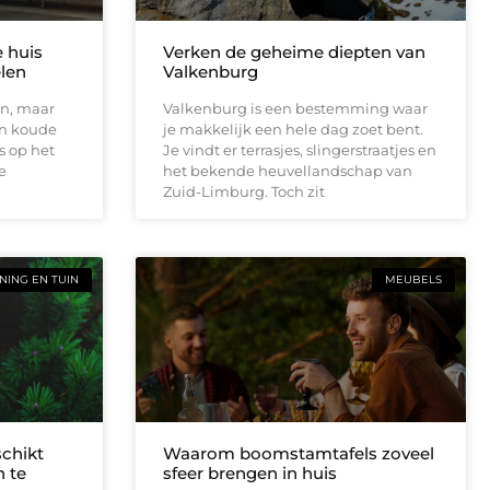
e huis
Verken de geheime diepten van
elen
Valkenburg
en, maar
Valkenburg is een bestemming waar
en koude
je makkelijk een hele dag zoet bent.
s op het
Je vindt er terrasjes, slingerstraatjes en
e
het bekende heuvellandschap van
Zuid-Limburg. Toch zit
ING EN TUIN
MEUBELS
schikt
Waarom boomstamtafels zoveel
 te
sfeer brengen in huis