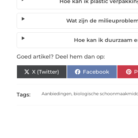
Hoe kan ik plastic verpakki
Wat zijn de milieuproble
Hoe kan ik duurzaam en
Goed artikel? Deel hem dan op:
X (Twitter)
Facebook
P
Aanbiedingen
,
biologische schoonmaakmid
Tags: