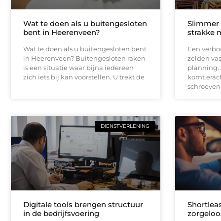
Wat te doen als u buitengesloten
Slimmer
bent in Heerenveen?
strakke 
Wat te doen als u buitengesloten bent
Een verbou
in Heerenveen? Buitengesloten raken
zelden vas
is een situatie waar bijna iedereen
planning.
zich iets bij kan voorstellen. U trekt de
komt erach
schroeven
DIENSTVERLENING
Digitale tools brengen structuur
Shortleas
in de bedrijfsvoering
zorgeloo