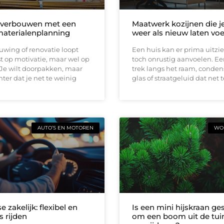
 verbouwen met een
Maatwerk kozijnen die j
materialenplanning
weer als nieuw laten vo
wing of renovatie loopt
Een huis kan er prima uitzi
t op motivatie, maar wel op
toch onrustig aanvoelen. E
 Je wilt doorpakken, maar
trek langs het raam, conden
ter dat je net te weinig
glas of straatgeluid dat net t
AUTO’S EN MOTOREN
WON
e zakelijk: flexibel en
Is een mini hijskraan ge
s rijden
om een boom uit de tuin