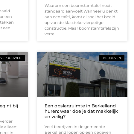
Waarom een boomstamtafel nooit
haald
standaard aanvoelt Wanneer u denkt
or een
aan een tafel, komt al snel het beeld
 takken
op van de klassieke vierpotige
t een
constructie. Maar boomstamtafels zijn
verre
VERBOUWEN
BEDRIJVEN
gint bij
Een opslagruimte in Berkelland
huren: waar doe je dat makkelijk
en veilig?
verder
Veel bedrijven in de gemeente
e alleen;
Berkelland lopen op een gegeven
 rol in