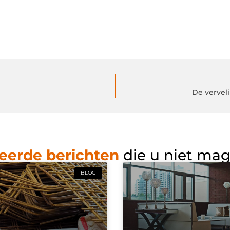
De vervel
eerde berichten
die u niet ma
BLOG