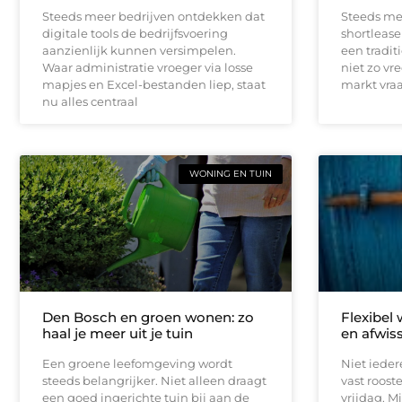
Steeds meer bedrijven ontdekken dat
Steeds me
digitale tools de bedrijfsvoering
shortlease 
aanzienlijk kunnen versimpelen.
een tradit
Waar administratie vroeger via losse
niet zo vr
mapjes en Excel-bestanden liep, staat
markt vraag
nu alles centraal
WONING EN TUIN
Den Bosch en groen wonen: zo
Flexibel
haal je meer uit je tuin
en afwis
Een groene leefomgeving wordt
Niet iede
steeds belangrijker. Niet alleen draagt
vast roos
een goed ingerichte tuin bij aan de
vrijdag. Mi