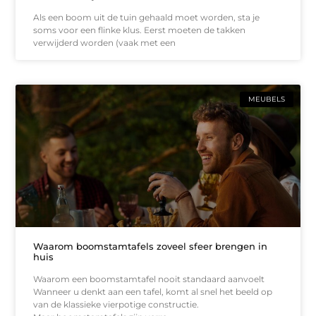
Als een boom uit de tuin gehaald moet worden, sta je
soms voor een flinke klus. Eerst moeten de takken
verwijderd worden (vaak met een
MEUBELS
Waarom boomstamtafels zoveel sfeer brengen in
huis
Waarom een boomstamtafel nooit standaard aanvoelt
Wanneer u denkt aan een tafel, komt al snel het beeld op
van de klassieke vierpotige constructie.