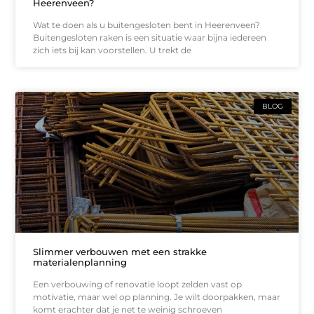
Heerenveen?
Wat te doen als u buitengesloten bent in Heerenveen?
Buitengesloten raken is een situatie waar bijna iedereen
zich iets bij kan voorstellen. U trekt de
BLOG
Slimmer verbouwen met een strakke
materialenplanning
Een verbouwing of renovatie loopt zelden vast op
motivatie, maar wel op planning. Je wilt doorpakken, maar
komt erachter dat je net te weinig schroeven