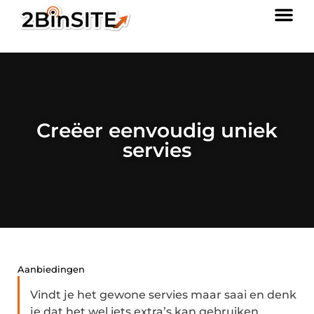
Creëer eenvoudig uniek
servies
Aanbiedingen
Vindt je het gewone servies maar saai en denk
je dat het wel iets extra’s kan gebruiken,