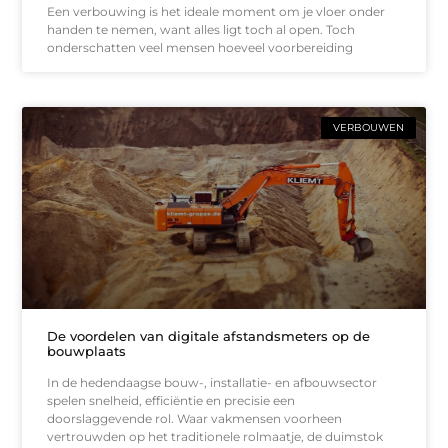
Een verbouwing is het ideale moment om je vloer onder
handen te nemen, want alles ligt toch al open. Toch
onderschatten veel mensen hoeveel voorbereiding
VERBOUWEN
De voordelen van digitale afstandsmeters op de
bouwplaats
In de hedendaagse bouw-, installatie- en afbouwsector
spelen snelheid, efficiëntie en precisie een
doorslaggevende rol. Waar vakmensen voorheen
vertrouwden op het traditionele rolmaatje, de duimstok