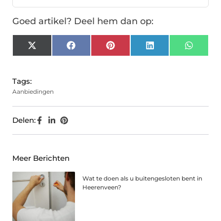
Goed artikel? Deel hem dan op:
X
Facebook
Pinterest
LinkedIn
Whats
(Twitter)
Tags:
Aanbiedingen
Delen:
Meer Berichten
Wat te doen als u buitengesloten bent in
Heerenveen?