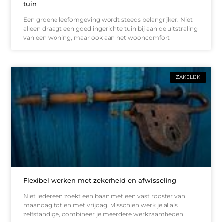
tuin
Een groene leefomgeving wordt steeds belangrijker. Niet
alleen draagt een goed ingerichte tuin bij aan de uitstraling
van een woning, maar ook aan het wooncomfort
ZAKELIJK
Flexibel werken met zekerheid en afwisseling
Niet iedereen zoekt een baan met een vast rooster van
maandag tot en met vrijdag. Misschien werk je al als
zelfstandige, combineer je meerdere werkzaamheden