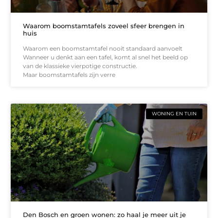
Waarom boomstamtafels zoveel sfeer brengen in
huis
Waarom een boomstamtafel nooit standaard aanvoelt
Wanneer u denkt aan een tafel, komt al snel het beeld op
van de klassieke vierpotige constructie.
Maar boomstamtafels zijn verre
WONING EN TUIN
Den Bosch en groen wonen: zo haal je meer uit je