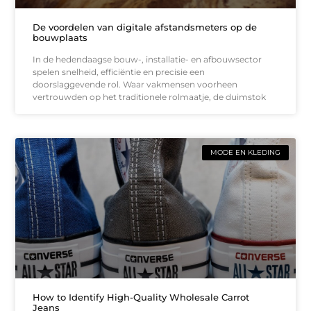
De voordelen van digitale afstandsmeters op de
bouwplaats
In de hedendaagse bouw-, installatie- en afbouwsector
spelen snelheid, efficiëntie en precisie een
doorslaggevende rol. Waar vakmensen voorheen
vertrouwden op het traditionele rolmaatje, de duimstok
MODE EN KLEDING
How to Identify High-Quality Wholesale Carrot
Jeans