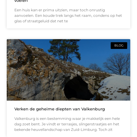
voelen
Een huis kan er prima uitzien, maar toch onrustig
aanvoelen. Een koude trek langs het raam, condens op het
glas of straatgeluid dat net te
BLOG
Verken de geheime diepten van Valkenburg
Valkenburg is een bestemming waar je makkelijk een hele
dag zoet bent. Je vindt er terrasjes, slingerstraatjes en het
bekende heuvellandschap van Zuid-Limburg. Toch zit