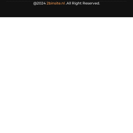
@2024
2binsite.nl
.All Right Reserved.