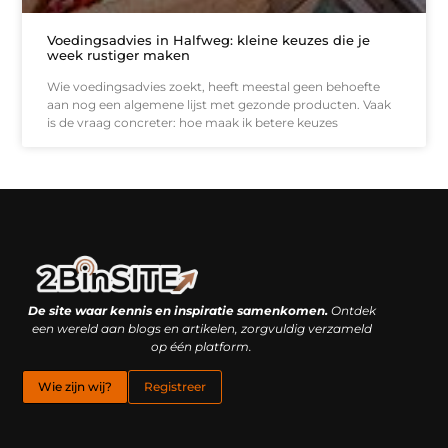
Voedingsadvies in Halfweg: kleine keuzes die je
week rustiger maken
Wie voedingsadvies zoekt, heeft meestal geen behoefte
aan nog een algemene lijst met gezonde producten. Vaak
is de vraag concreter: hoe maak ik betere keuzes
Linkbuilding platform: je geheime wapen of je grootste valkuil?
Geld verdienen met links: hoe een simpele klik inkomsten oplevert
De site waar kennis en inspiratie samenkomen.
Ontdek
een wereld aan blogs en artikelen, zorgvuldig verzameld
op één platform.
Wie zijn wij?
Registreer