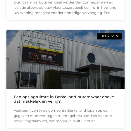
Duurzaam verbouwen gaat verder dan zonnepanelen en
isolatie alleen; ook uw vloerkeuze speelt een rol in hoe lang
uw woning meegaat zonder onnodige vervanging. Een
BEDRIJVEN
Een opslagruimte in Berkelland huren: waar doe je
dat makkelijk en veilig?
Veel bedrijven in de gemeente Berkelland lopen op een
gegeven moment tegen ruimtegebrek aan. Het kantoor
raakt langzaam vol, het magazijn puilt uit of er