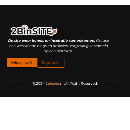
Linkbuilding platform: je geheime wapen of je grootste valkuil?
Geld verdienen met links: hoe een simpele klik inkomsten oplevert
De site waar kennis en inspiratie samenkomen.
Ontdek
een wereld aan blogs en artikelen, zorgvuldig verzameld
op één platform.
Wie zijn wij?
Registreer
@2024
2binsite.nl
.All Right Reserved.