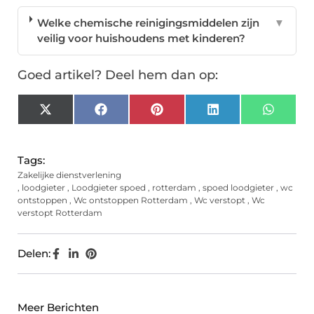
Welke chemische reinigingsmiddelen zijn
▼
veilig voor huishoudens met kinderen?
Goed artikel? Deel hem dan op:
X
Facebook
Pinterest
LinkedIn
Whats
(Twitter)
Tags:
Zakelijke dienstverlening
,
loodgieter
,
Loodgieter spoed
,
rotterdam
,
spoed loodgieter
,
wc
ontstoppen
,
Wc ontstoppen Rotterdam
,
Wc verstopt
,
Wc
verstopt Rotterdam
Delen:
Meer Berichten