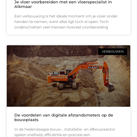
Je vloer voorbereiden met een vloerspecialist in
Alkmaar
Een verbouwing is het ideale moment om je vloer onder
handen te nemen, want alles ligt toch al open. Toch
onderschatten veel mensen hoeveel voorbereiding
VERBOUWEN
De voordelen van digitale afstandsmeters op de
bouwplaats
In de hedendaagse bouw-, installatie- en afbouwsector
spelen snelheid, efficiëntie en precisie een