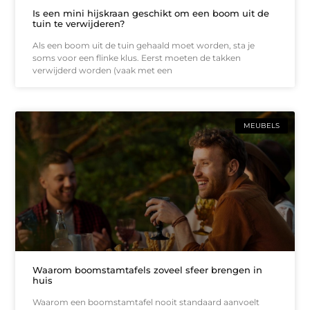
Is een mini hijskraan geschikt om een boom uit de
tuin te verwijderen?
Als een boom uit de tuin gehaald moet worden, sta je
soms voor een flinke klus. Eerst moeten de takken
verwijderd worden (vaak met een
MEUBELS
Waarom boomstamtafels zoveel sfeer brengen in
huis
Waarom een boomstamtafel nooit standaard aanvoelt