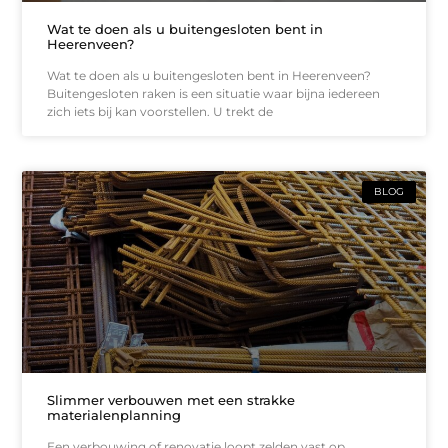
Wat te doen als u buitengesloten bent in
Heerenveen?
Wat te doen als u buitengesloten bent in Heerenveen?
Buitengesloten raken is een situatie waar bijna iedereen
zich iets bij kan voorstellen. U trekt de
BLOG
Slimmer verbouwen met een strakke
materialenplanning
Een verbouwing of renovatie loopt zelden vast op