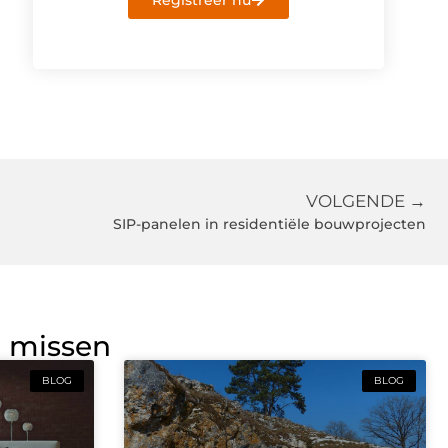
Registreer nu
VOLGENDE →
SIP-panelen in residentiële bouwprojecten
g missen
BLOG
BLOG