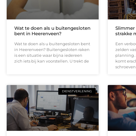
Wat te doen als u buitengesloten
Slimmer
bent in Heerenveen?
strakke 
Wat te doen als u buitengesloten bent
Een verbou
in Heerenveen? Buitengesloten raken
zelden vas
is een situatie waar bijna iedereen
planning.
zich iets bij kan voorstellen. U trekt de
komt erach
schroeven
DIENSTVERLENING