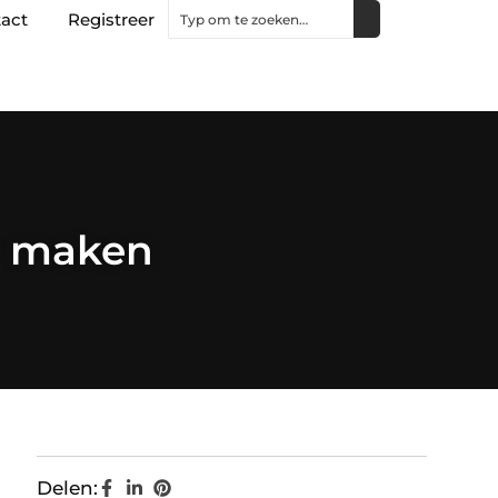
act
Registreer
r maken
Delen: