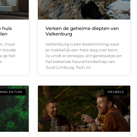
e huis
Verken de geheime diepten van
elen
Valkenburg
en, maar
Valkenburg is een bestemming waar
en koude
je makkelijk een hele dag zoet bent.
s op het
Je vindt er terrasjes, slingerstraatjes en
e
het bekende heuvellandschap van
Zuid-Limburg. Toch zit
ING EN TUIN
MEUBELS