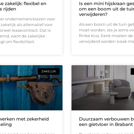
e zakelijk: flexibel en
Is een mini hijskraan ge
s rijden
om een boom uit de tuin
verwijderen?
er ondernemers kiezen voor
Als een boom uit de tuin ge
zakelijk als alternatief voor
moet worden, sta je soms vo
ioneel leasecontract. Dat is
flinke klus. Eerst moeten de
eemd, want de zakelijke
verwijderd worden (vaak me
t om flexibiliteit.
ZAKELIJK
 werken met zekerheid
Duurzaam verbouwen be
seling
een gietvloer in Brabant