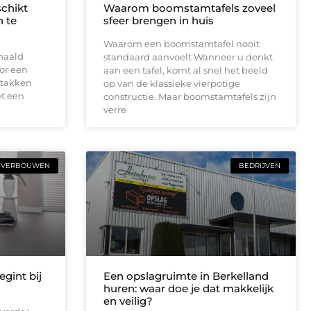
schikt
Waarom boomstamtafels zoveel
 te
sfeer brengen in huis
Waarom een boomstamtafel nooit
haald
standaard aanvoelt Wanneer u denkt
or een
aan een tafel, komt al snel het beeld
 takken
op van de klassieke vierpotige
t een
constructie. Maar boomstamtafels zijn
verre
VERBOUWEN
BEDRIJVEN
gint bij
Een opslagruimte in Berkelland
huren: waar doe je dat makkelijk
en veilig?