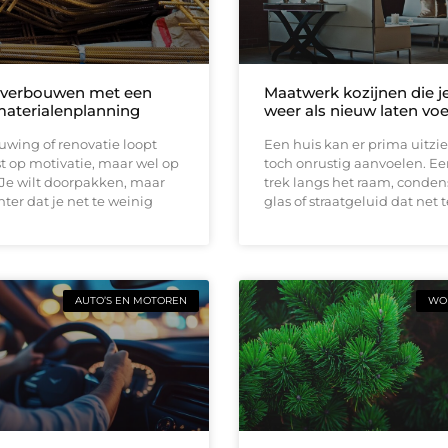
 verbouwen met een
Maatwerk kozijnen die j
materialenplanning
weer als nieuw laten vo
wing of renovatie loopt
Een huis kan er prima uitzi
t op motivatie, maar wel op
toch onrustig aanvoelen. E
 Je wilt doorpakken, maar
trek langs het raam, conden
ter dat je net te weinig
glas of straatgeluid dat net t
AUTO’S EN MOTOREN
WON