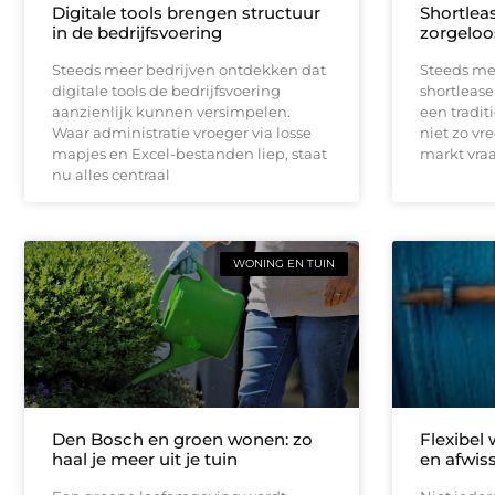
Digitale tools brengen structuur
Shortleas
in de bedrijfsvoering
zorgeloo
Steeds meer bedrijven ontdekken dat
Steeds me
digitale tools de bedrijfsvoering
shortlease 
aanzienlijk kunnen versimpelen.
een tradit
Waar administratie vroeger via losse
niet zo vr
mapjes en Excel-bestanden liep, staat
markt vraag
nu alles centraal
WONING EN TUIN
Den Bosch en groen wonen: zo
Flexibel
haal je meer uit je tuin
en afwis