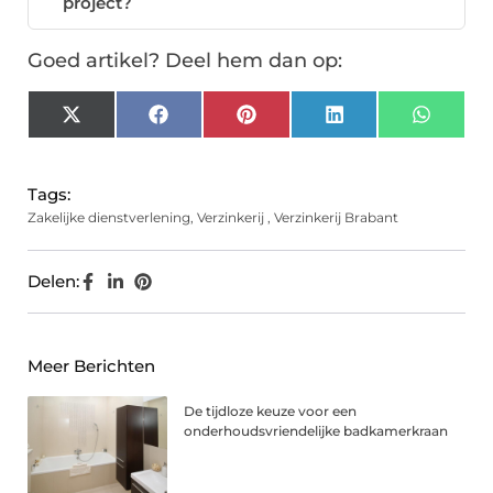
project?
Goed artikel? Deel hem dan op:
X
Facebook
Pinterest
LinkedIn
Whats
(Twitter)
Tags:
Zakelijke dienstverlening
,
Verzinkerij
,
Verzinkerij Brabant
Delen:
Meer Berichten
De tijdloze keuze voor een
onderhoudsvriendelijke badkamerkraan