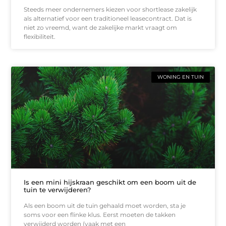
Steeds meer ondernemers kiezen voor shortlease zakelijk
als alternatief voor een traditioneel leasecontract. Dat is
niet zo vreemd, want de zakelijke markt vraagt om
flexibiliteit.
WONING EN TUIN
Is een mini hijskraan geschikt om een boom uit de
tuin te verwijderen?
Als een boom uit de tuin gehaald moet worden, sta je
soms voor een flinke klus. Eerst moeten de takken
verwijderd worden (vaak met een