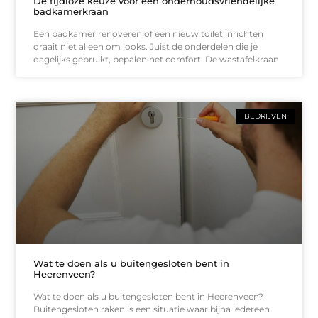
De tijdloze keuze voor een onderhoudsvriendelijke
badkamerkraan
Een badkamer renoveren of een nieuw toilet inrichten
draait niet alleen om looks. Juist de onderdelen die je
dagelijks gebruikt, bepalen het comfort. De wastafelkraan
BEDRIJVEN
Wat te doen als u buitengesloten bent in
Heerenveen?
Wat te doen als u buitengesloten bent in Heerenveen?
Buitengesloten raken is een situatie waar bijna iedereen