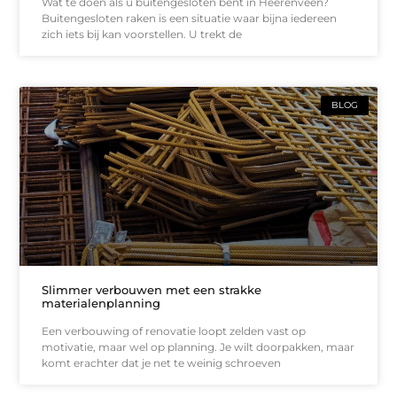
Wat te doen als u buitengesloten bent in Heerenveen?
Buitengesloten raken is een situatie waar bijna iedereen
zich iets bij kan voorstellen. U trekt de
BLOG
Slimmer verbouwen met een strakke
materialenplanning
Een verbouwing of renovatie loopt zelden vast op
motivatie, maar wel op planning. Je wilt doorpakken, maar
komt erachter dat je net te weinig schroeven