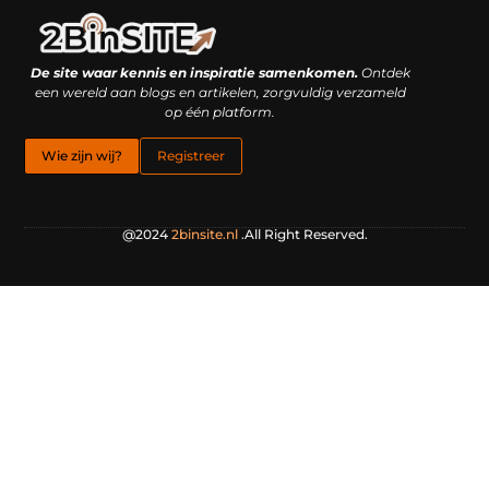
Linkbuilding platform: je geheime wapen of je grootste valkuil?
Geld verdienen met links: hoe een simpele klik inkomsten oplevert
De site waar kennis en inspiratie samenkomen.
Ontdek
een wereld aan blogs en artikelen, zorgvuldig verzameld
op één platform.
Wie zijn wij?
Registreer
@2024
2binsite.nl
.All Right Reserved.