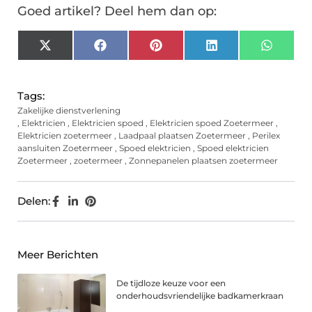
Goed artikel? Deel hem dan op:
X
Facebook
Pinterest
LinkedIn
Whats
(Twitter)
Tags:
Zakelijke dienstverlening
,
Elektricien
,
Elektricien spoed
,
Elektricien spoed Zoetermeer
,
Elektricien zoetermeer
,
Laadpaal plaatsen Zoetermeer
,
Perilex
aansluiten Zoetermeer
,
Spoed elektricien
,
Spoed elektricien
Zoetermeer
,
zoetermeer
,
Zonnepanelen plaatsen zoetermeer
Delen:
Meer Berichten
De tijdloze keuze voor een
onderhoudsvriendelijke badkamerkraan