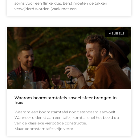
soms voor een flinke klus. Eerst moeten de takken
verwijderd worden (vaak met een
MEUBELS
Waarom boomstamtafels zoveel sfeer brengen in
huis
Waarom een boomstamtafel nooit standaard aanvoelt
Wanneer u denkt aan een tafel, komt al snel het beeld op
van de klassieke vierpotige constructie.
Maar boomstamtafels zijn verre