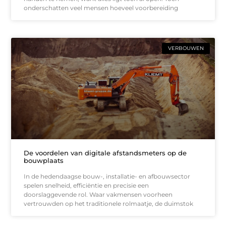
onderschatten veel mensen hoeveel voorbereiding
VERBOUWEN
De voordelen van digitale afstandsmeters op de
bouwplaats
In de hedendaagse bouw-, installatie- en afbouwsector
spelen snelheid, efficiëntie en precisie een
doorslaggevende rol. Waar vakmensen voorheen
vertrouwden op het traditionele rolmaatje, de duimstok