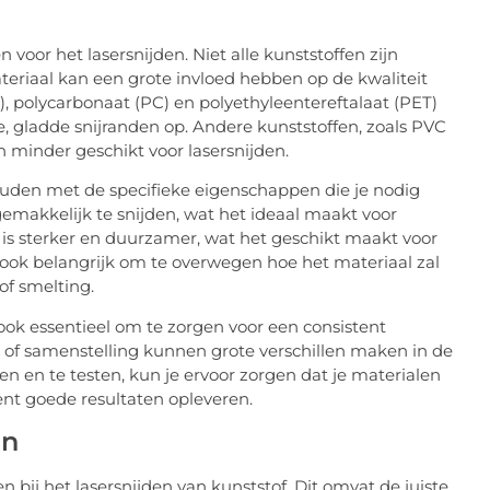
n voor het lasersnijden. Niet alle kunststoffen zijn
teriaal kan een grote invloed hebben op de kwaliteit
, polycarbonaat (PC) en polyethyleentereftalaat (PET)
, gladde snijranden op. Andere kunststoffen, zoals PVC
 minder geschikt voor lasersnijden.
ouden met de specifieke eigenschappen die je nodig
 gemakkelijk te snijden, wat het ideaal maakt voor
 is sterker en duurzamer, wat het geschikt maakt voor
 ook belangrijk om te overwegen hoe het materiaal zal
of smelting.
t ook essentieel om te zorgen voor een consistent
te of samenstelling kunnen grote verschillen maken in de
eren en te testen, kun je ervoor zorgen dat je materialen
tent goede resultaten opleveren.
en
en bij het lasersnijden van kunststof. Dit omvat de juiste