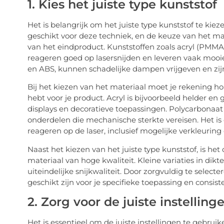
1. Kies het juiste type kunststof
Het is belangrijk om het juiste type kunststof te kieze
geschikt voor deze techniek, en de keuze van het ma
van het eindproduct. Kunststoffen zoals acryl (PMMA)
reageren goed op lasersnijden en leveren vaak mooie
en ABS, kunnen schadelijke dampen vrijgeven en zijn
Bij het kiezen van het materiaal moet je rekening h
hebt voor je product. Acryl is bijvoorbeeld helder en
displays en decoratieve toepassingen. Polycarbonaat
onderdelen die mechanische sterkte vereisen. Het is
reageren op de laser, inclusief mogelijke verkleuring 
Naast het kiezen van het juiste type kunststof, is he
materiaal van hoge kwaliteit. Kleine variaties in dik
uiteindelijke snijkwaliteit. Door zorgvuldig te select
geschikt zijn voor je specifieke toepassing en consis
2. Zorg voor de juiste instelling
Het is essentieel om de juiste instellingen te gebruik