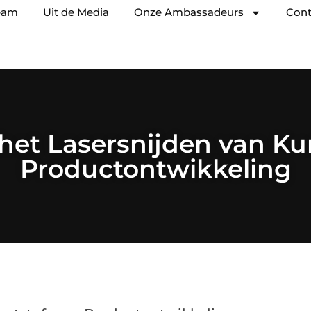
eam
Uit de Media
Onze Ambassadeurs
Cont
 het Lasersnijden van Ku
Productontwikkeling