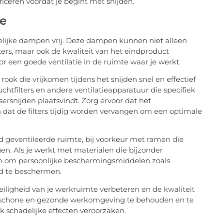
iceren voordat je begint met snijden.
ie
delijke dampen vrij. Deze dampen kunnen niet alleen
ers, maar ook de kwaliteit van het eindproduct
r een goede ventilatie in de ruimte waar je werkt.
ok die vrijkomen tijdens het snijden snel en effectief
luchtfilters en andere ventilatieapparatuur die specifiek
ersnijden plaatsvindt. Zorg ervoor dat het
dat de filters tijdig worden vervangen om een optimale
d geventileerde ruimte, bij voorkeur met ramen die
n. Als je werkt met materialen die bijzonder
n om persoonlijke beschermingsmiddelen zoals
d te beschermen.
veiligheid van je werkruimte verbeteren en de kwaliteit
en schone en gezonde werkomgeving te behouden en te
schadelijke effecten veroorzaken.