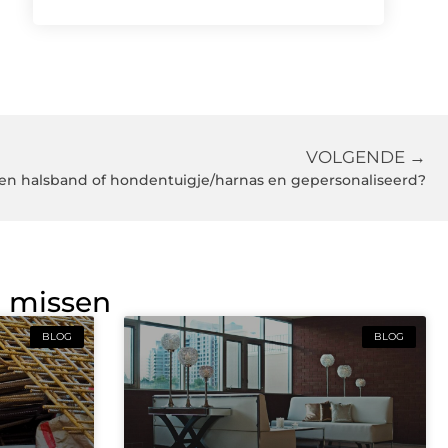
VOLGENDE →
den halsband of hondentuigje/harnas en gepersonaliseerd?
g missen
BLOG
BLOG