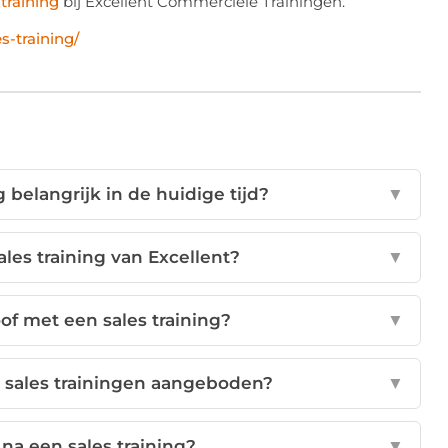
 training
bij Excellent Commerciële Trainingen.
s-training/
 belangrijk in de huidige tijd?
▼
ales training van Excellent?
▼
of met een sales training?
▼
 sales trainingen aangeboden?
▼
 na een sales training?
▼