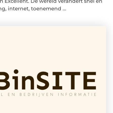
n Excellent. De wereld verandert snel en
ng, internet, toenemend ...