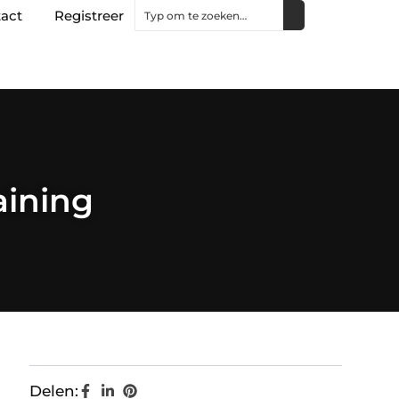
act
Registreer
aining
Delen: