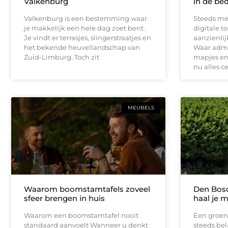
Valkenburg
in de bed
Valkenburg is een bestemming waar
Steeds me
je makkelijk een hele dag zoet bent.
digitale t
Je vindt er terrasjes, slingerstraatjes en
aanzienli
het bekende heuvellandschap van
Waar admin
Zuid-Limburg. Toch zit
mapjes en 
nu alles c
MEUBELS
Waarom boomstamtafels zoveel
Den Bosc
sfeer brengen in huis
haal je m
Waarom een boomstamtafel nooit
Een groen
standaard aanvoelt Wanneer u denkt
steeds bel