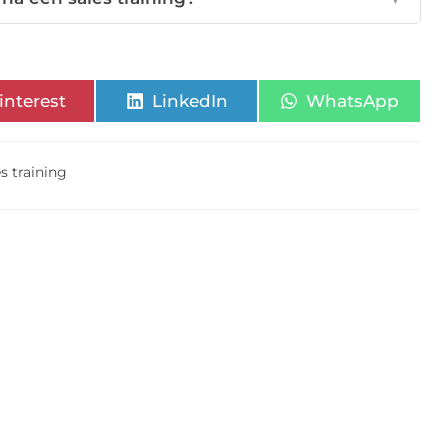
interest
LinkedIn
WhatsApp
es training