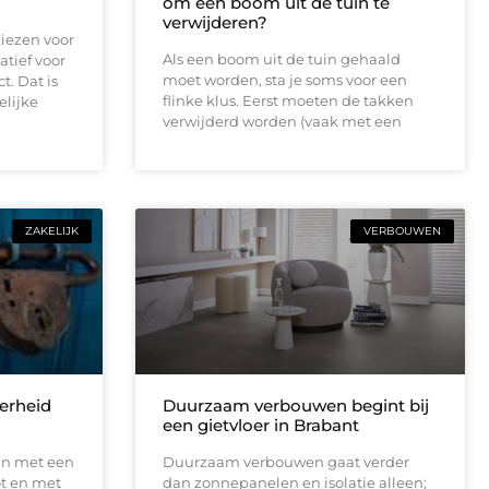
om een boom uit de tuin te
verwijderen?
iezen voor
Als een boom uit de tuin gehaald
atief voor
moet worden, sta je soms voor een
t. Dat is
flinke klus. Eerst moeten de takken
elijke
verwijderd worden (vaak met een
.
ZAKELIJK
VERBOUWEN
erheid
Duurzaam verbouwen begint bij
een gietvloer in Brabant
an met een
Duurzaam verbouwen gaat verder
ot en met
dan zonnepanelen en isolatie alleen;