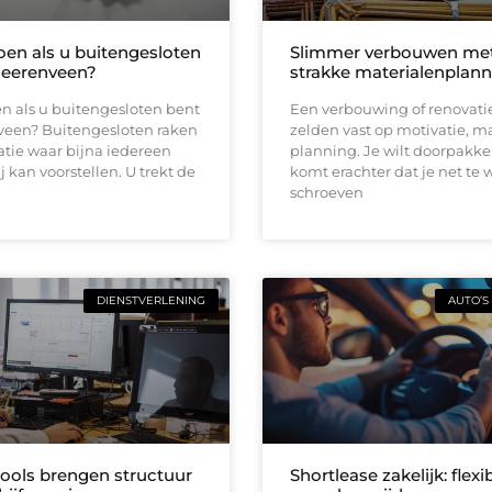
oen als u buitengesloten
Slimmer verbouwen me
Heerenveen?
strakke materialenplann
n als u buitengesloten bent
Een verbouwing of renovati
veen? Buitengesloten raken
zelden vast op motivatie, m
uatie waar bijna iedereen
planning. Je wilt doorpakk
ij kan voorstellen. U trekt de
komt erachter dat je net te 
schroeven
DIENSTVERLENING
AUTO’S
tools brengen structuur
Shortlease zakelijk: flexi