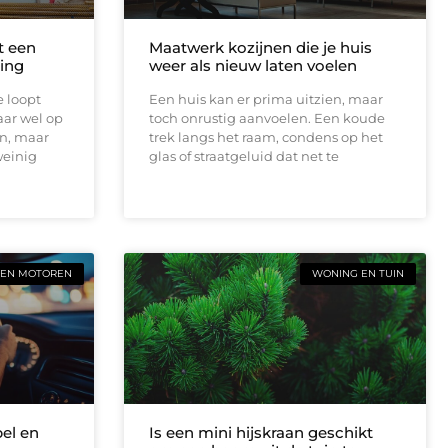
t een
Maatwerk kozijnen die je huis
ing
weer als nieuw laten voelen
e loopt
Een huis kan er prima uitzien, maar
aar wel op
toch onrustig aanvoelen. Een koude
en, maar
trek langs het raam, condens op het
weinig
glas of straatgeluid dat net te
 EN MOTOREN
WONING EN TUIN
bel en
Is een mini hijskraan geschikt