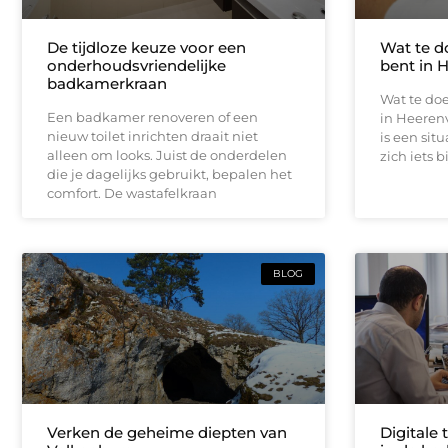
De tijdloze keuze voor een
Wat te d
onderhoudsvriendelijke
bent in 
badkamerkraan
Wat te doe
Een badkamer renoveren of een
in Heeren
nieuw toilet inrichten draait niet
is een sit
alleen om looks. Juist de onderdelen
zich iets b
die je dagelijks gebruikt, bepalen het
comfort. De wastafelkraan
BLOG
Verken de geheime diepten van
Digitale 