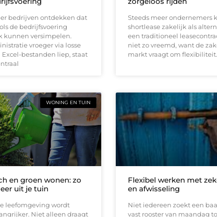
rijfsvoering
zorgeloos rijden
er bedrijven ontdekken dat
Steeds meer ondernemers k
ools de bedrijfsvoering
shortlease zakelijk als altern
jk kunnen versimpelen.
een traditioneel leasecontrac
istratie vroeger via losse
niet zo vreemd, want de zak
Excel-bestanden liep, staat
markt vraagt om flexibiliteit
entraal
WONING EN TUIN
h en groen wonen: zo
Flexibel werken met zek
eer uit je tuin
en afwisseling
e leefomgeving wordt
Niet iedereen zoekt een ba
angrijker. Niet alleen draagt
vast rooster van maandag t