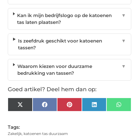
Kan ik mijn bedrijfslogo op de katoenen
▼
tas laten plaatsen?
Is zeefdruk geschikt voor katoenen
▼
tassen?
Waarom kiezen voor duurzame
▼
bedrukking van tassen?
Goed artikel? Deel hem dan op:
X
Facebook
Pinterest
LinkedIn
Whats
(Twitter)
Tags:
Zakelijk
,
katoenen tas duurzaam