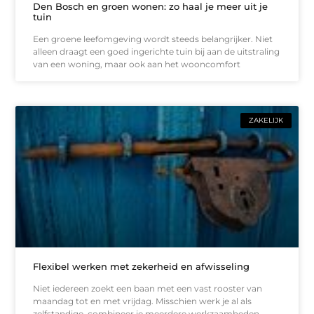
Den Bosch en groen wonen: zo haal je meer uit je
tuin
Een groene leefomgeving wordt steeds belangrijker. Niet
alleen draagt een goed ingerichte tuin bij aan de uitstraling
van een woning, maar ook aan het wooncomfort
ZAKELIJK
Flexibel werken met zekerheid en afwisseling
Niet iedereen zoekt een baan met een vast rooster van
maandag tot en met vrijdag. Misschien werk je al als
zelfstandige, combineer je meerdere werkzaamheden