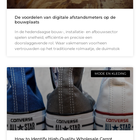
De voordelen van digitale afstandsmeters op de
bouwplaats
In de hedendaagse bouw-, installatie- en afbouwsector
spelen snelheid, efficiëntie en precisie een
doorslaggevende rol. Waar vakmensen voorheen
vertrouwden op het traditionele rolmaatje, de duimstok
MODE EN KLEDING
How to Identify High-Quality Wholesale Carrot