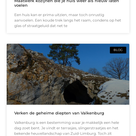
Maatwerk kozijnen die je huis weer als nieuw laten
voelen
Een huis kan er prima uitzien, maar toch onrustig
aanvoelen. Een koude trek langs het raam, condens op het
glas of straatgeluid dat net te
BLOG
Verken de geheime diepten van Valkenburg
Valkenburg is een bestemming waar je makkelijk een hele
dag zoet bent. Je vindt er terrasjes, slingerstraatjes en het
bekende heuvellandschap van Zuid-Limburg. Toch zit