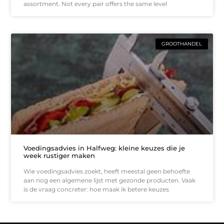
assortment. Not every pair offers the same level
GROOTHANDEL
Voedingsadvies in Halfweg: kleine keuzes die je
week rustiger maken
Wie voedingsadvies zoekt, heeft meestal geen behoefte
aan nog een algemene lijst met gezonde producten. Vaak
is de vraag concreter: hoe maak ik betere keuzes