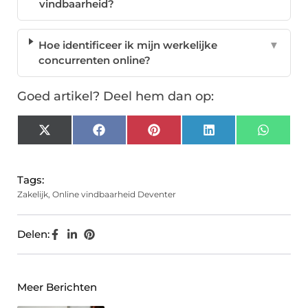
vindbaarheid?
Hoe identificeer ik mijn werkelijke
▼
concurrenten online?
Goed artikel? Deel hem dan op:
X
Facebook
Pinterest
LinkedIn
Whats
(Twitter)
Tags:
Zakelijk
,
Online vindbaarheid Deventer
Delen:
Meer Berichten