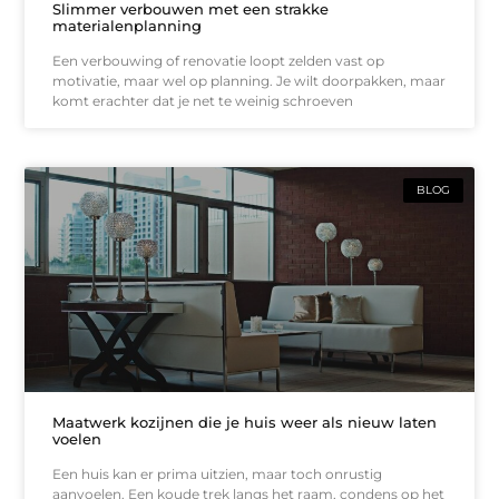
Slimmer verbouwen met een strakke
materialenplanning
Een verbouwing of renovatie loopt zelden vast op
motivatie, maar wel op planning. Je wilt doorpakken, maar
komt erachter dat je net te weinig schroeven
BLOG
Maatwerk kozijnen die je huis weer als nieuw laten
voelen
Een huis kan er prima uitzien, maar toch onrustig
aanvoelen. Een koude trek langs het raam, condens op het