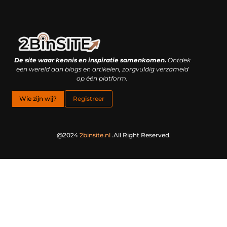
Linkbuilding platform: je geheime wapen of je grootste valkuil?
Geld verdienen met links: hoe een simpele klik inkomsten oplevert
De site waar kennis en inspiratie samenkomen.
Ontdek
een wereld aan blogs en artikelen, zorgvuldig verzameld
op één platform.
Wie zijn wij?
Registreer
@2024
2binsite.nl
.All Right Reserved.