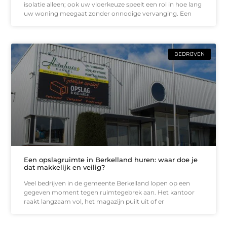
isolatie alleen; ook uw vloerkeuze speelt een rol in hoe lang
uw woning meegaat zonder onnodige vervanging. Een
BEDRIJVEN
Een opslagruimte in Berkelland huren: waar doe je
dat makkelijk en veilig?
Veel bedrijven in de gemeente Berkelland lopen op een
gegeven moment tegen ruimtegebrek aan. Het kantoor
raakt langzaam vol, het magazijn puilt uit of er