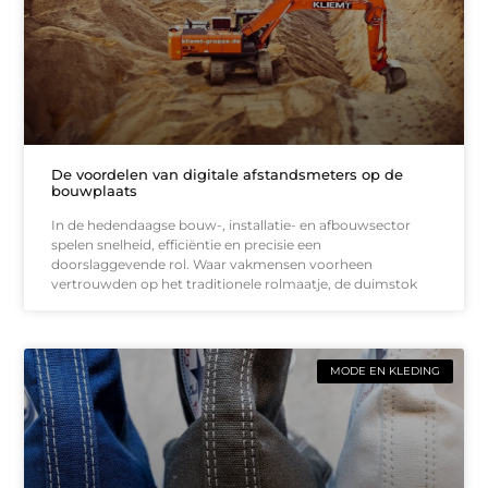
De voordelen van digitale afstandsmeters op de
bouwplaats
In de hedendaagse bouw-, installatie- en afbouwsector
spelen snelheid, efficiëntie en precisie een
doorslaggevende rol. Waar vakmensen voorheen
vertrouwden op het traditionele rolmaatje, de duimstok
MODE EN KLEDING