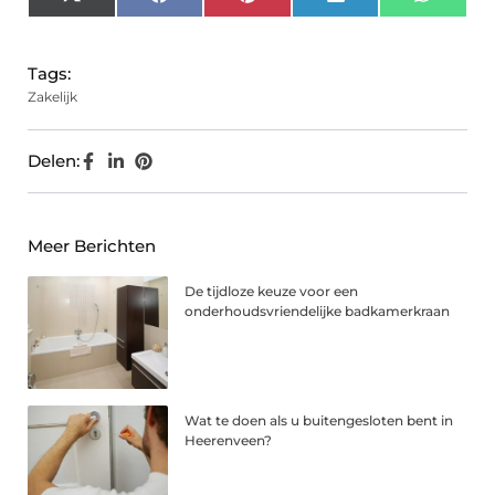
X
Facebook
Pinterest
LinkedIn
Whats
(Twitter)
Tags:
Zakelijk
Delen:
Meer Berichten
De tijdloze keuze voor een
onderhoudsvriendelijke badkamerkraan
Wat te doen als u buitengesloten bent in
Heerenveen?