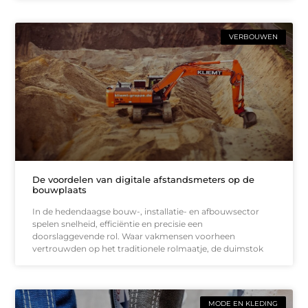
VERBOUWEN
De voordelen van digitale afstandsmeters op de
bouwplaats
In de hedendaagse bouw-, installatie- en afbouwsector
spelen snelheid, efficiëntie en precisie een
doorslaggevende rol. Waar vakmensen voorheen
vertrouwden op het traditionele rolmaatje, de duimstok
MODE EN KLEDING