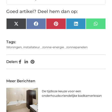
Goed artikel? Deel hem dan op:
X
Facebook
Pinterest
LinkedIn
Whats
(Twitter)
Tags:
Woningen
,
installateur
,
zonne-energie
,
zonnepanelen
Delen:
Meer Berichten
De tijdloze keuze voor een
onderhoudsvriendelijke badkamerkraan