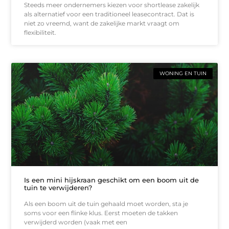
Steeds meer ondernemers kiezen voor shortlease zakelijk
als alternatief voor een traditioneel leasecontract. Dat is
niet zo vreemd, want de zakelijke markt vraagt om
flexibiliteit.
WONING EN TUIN
Is een mini hijskraan geschikt om een boom uit de
tuin te verwijderen?
Als een boom uit de tuin gehaald moet worden, sta je
soms voor een flinke klus. Eerst moeten de takken
verwijderd worden (vaak met een