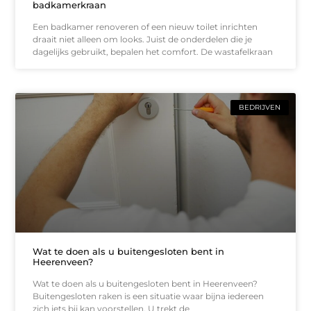
badkamerkraan
Een badkamer renoveren of een nieuw toilet inrichten
draait niet alleen om looks. Juist de onderdelen die je
dagelijks gebruikt, bepalen het comfort. De wastafelkraan
BEDRIJVEN
Wat te doen als u buitengesloten bent in
Heerenveen?
Wat te doen als u buitengesloten bent in Heerenveen?
Buitengesloten raken is een situatie waar bijna iedereen
zich iets bij kan voorstellen. U trekt de