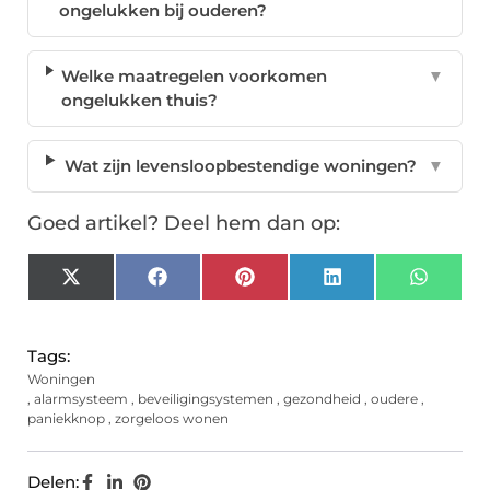
ongelukken bij ouderen?
Welke maatregelen voorkomen
▼
ongelukken thuis?
Wat zijn levensloopbestendige woningen?
▼
Goed artikel? Deel hem dan op:
X
Facebook
Pinterest
LinkedIn
Whats
(Twitter)
Tags:
Woningen
,
alarmsysteem
,
beveiligingsystemen
,
gezondheid
,
oudere
,
paniekknop
,
zorgeloos wonen
Delen: