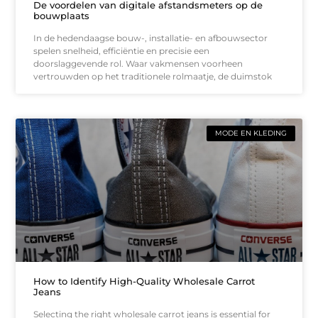
De voordelen van digitale afstandsmeters op de
bouwplaats
In de hedendaagse bouw-, installatie- en afbouwsector
spelen snelheid, efficiëntie en precisie een
doorslaggevende rol. Waar vakmensen voorheen
vertrouwden op het traditionele rolmaatje, de duimstok
MODE EN KLEDING
How to Identify High-Quality Wholesale Carrot
Jeans
Selecting the right wholesale carrot jeans is essential for