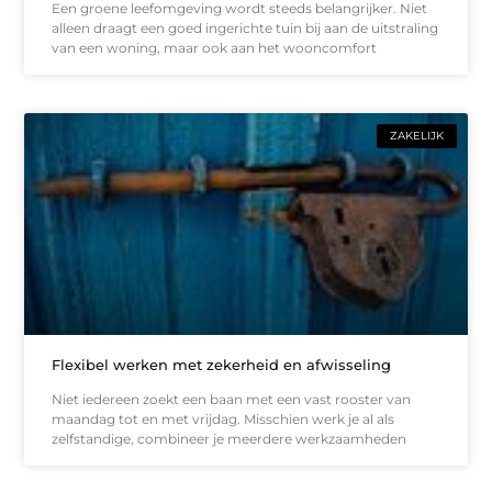
Een groene leefomgeving wordt steeds belangrijker. Niet
alleen draagt een goed ingerichte tuin bij aan de uitstraling
van een woning, maar ook aan het wooncomfort
ZAKELIJK
Flexibel werken met zekerheid en afwisseling
Niet iedereen zoekt een baan met een vast rooster van
maandag tot en met vrijdag. Misschien werk je al als
zelfstandige, combineer je meerdere werkzaamheden