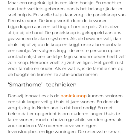
Maar een ongeluk ligt in een klein hoekje. En mocht er
dan toch wel iets gebeuren, dan is het belangrijk dat er
snel hulp is. En snelle hulp daar zorgt de paniekknop van
Feenstra voor. De knop wordt door de bewoner
bijgedragen aan een ketting of om de pols. Zo is deze
altijd bij de hand. De paniekknop is gekoppeld aan ons
geavanceerde alarmsysteem. Als de bewoner valt, dan
drukt hij of zij op de knop en krijgt onze alarmcentrale
een seintje. Vervolgens krijgt de eerste persoon op de
contactenlijst een belletje. Mijn schoonmoeder heeft zelf
zo’n knop. Hierdoor voelt zij zich veiliger. Het geeft rust
voor familie en ouder. Als er wat is, is de familie snel op
de hoogte en kunnen ze actie ondernemen.
‘Smarthome’ -technieken
Dankzij innovaties als de
paniekknop
kunnen senioren
een stuk langer veilig thuis blijven wonen. En door de
vergrijzing in Nederland is dat hard nodig! En met
beleid dat er op gericht is om ouderen langer thuis te
laten wonen, moeten huizen geschikt worden gemaakt
voor ouderen. We noemen deze woningen:
levensloopbestendige woningen. De nnieuwste ‘smart