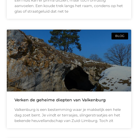
Een huis kan er prima uitzien, maar toch onrustig
aanvoelen. Een koude trek langs het raam, condens op het
glas of straatgeluid dat net te
BLOG
Verken de geheime diepten van Valkenburg
Valkenburg is een bestemming waar je makkelijk een hele
dag zoet bent. Je vindt er terrasjes, slingerstraatjes en het
bekende heuvellandschap van Zuid-Limburg. Toch zit