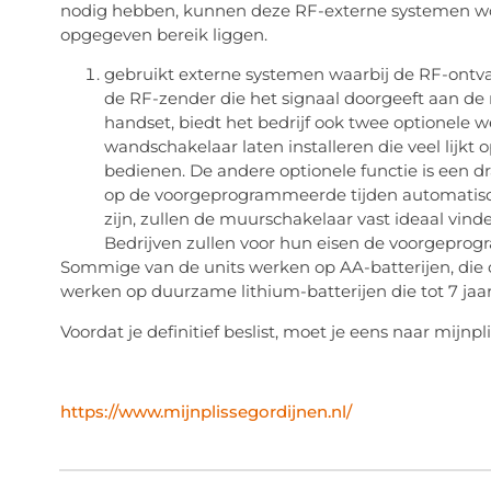
nodig hebben, kunnen deze RF-externe systemen wor
opgegeven bereik liggen.
gebruikt externe systemen waarbij de RF-ontva
de RF-zender die het signaal doorgeeft aan de 
handset, biedt het bedrijf ook twee optionele 
wandschakelaar laten installeren die veel lijk
bedienen. De andere optionele functie is een d
op de voorgeprogrammeerde tijden automatisch
zijn, zullen de muurschakelaar vast ideaal vinden
Bedrijven zullen voor hun eisen de voorgeprog
Sommige van de units werken op AA-batterijen, die
werken op duurzame lithium-batterijen die tot 7 ja
Voordat je definitief beslist, moet je eens naar mijnp
https://www.mijnplissegordijnen.nl/