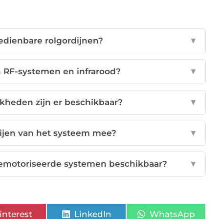
bedienbare rolgordijnen?
▼
en RF-systemen en infrarood?
▼
kheden zijn er beschikbaar?
▼
rijen van het systeem mee?
▼
 gemotoriseerde systemen beschikbaar?
▼
interest
LinkedIn
WhatsApp