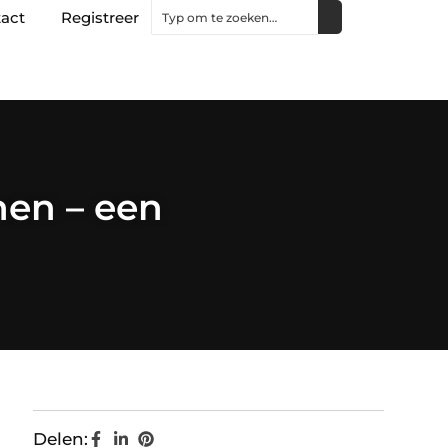
act
Registreer
nen – een
Delen: