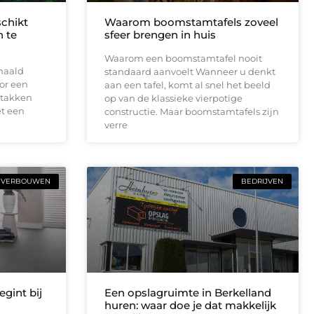
schikt
Waarom boomstamtafels zoveel
 te
sfeer brengen in huis
Waarom een boomstamtafel nooit
haald
standaard aanvoelt Wanneer u denkt
or een
aan een tafel, komt al snel het beeld
 takken
op van de klassieke vierpotige
t een
constructie. Maar boomstamtafels zijn
verre
VERBOUWEN
BEDRIJVEN
gint bij
Een opslagruimte in Berkelland
huren: waar doe je dat makkelijk