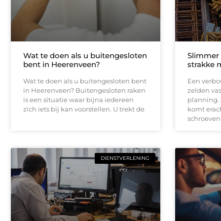
Wat te doen als u buitengesloten
Slimmer
bent in Heerenveen?
strakke 
Wat te doen als u buitengesloten bent
Een verbou
in Heerenveen? Buitengesloten raken
zelden vas
is een situatie waar bijna iedereen
planning.
zich iets bij kan voorstellen. U trekt de
komt erach
schroeven
DIENSTVERLENING