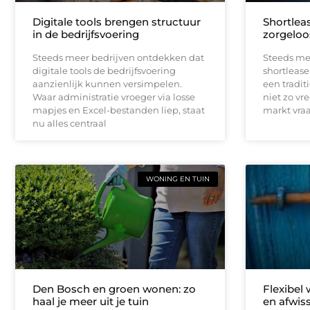
Digitale tools brengen structuur
Shortleas
in de bedrijfsvoering
zorgeloo
Steeds meer bedrijven ontdekken dat
Steeds me
digitale tools de bedrijfsvoering
shortlease 
aanzienlijk kunnen versimpelen.
een tradit
Waar administratie vroeger via losse
niet zo vr
mapjes en Excel-bestanden liep, staat
markt vraag
nu alles centraal
WONING EN TUIN
Den Bosch en groen wonen: zo
Flexibel
haal je meer uit je tuin
en afwis