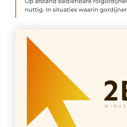
Op afstand bedienbare rolgordijne
nuttig. In situaties waarin gordijne