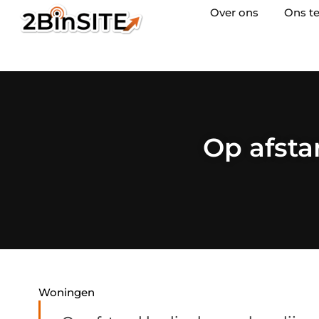
Over ons
Ons t
Op afsta
Woningen