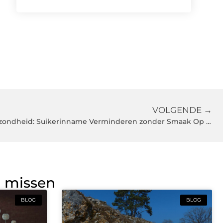
VOLGENDE →
De Impact van Suiker op je Gezondheid: Suikerinname Verminderen zonder Smaak Op te Geven
g missen
BLOG
BLOG