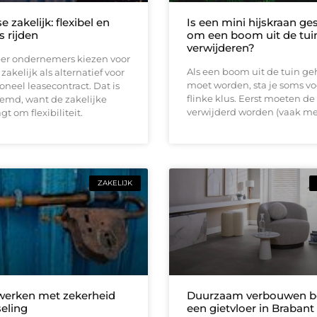
e zakelijk: flexibel en
Is een mini hijskraan ge
s rijden
om een boom uit de tuin
verwijderen?
er ondernemers kiezen voor
Als een boom uit de tuin ge
zakelijk als alternatief voor
moet worden, sta je soms vo
ioneel leasecontract. Dat is
flinke klus. Eerst moeten de
eemd, want de zakelijke
verwijderd worden (vaak me
t om flexibiliteit.
ZAKELIJK
 werken met zekerheid
Duurzaam verbouwen be
seling
een gietvloer in Brabant