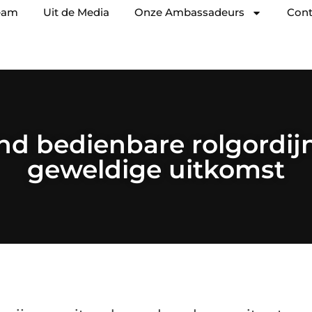
eam
Uit de Media
Onze Ambassadeurs
Cont
nd bedienbare rolgordij
geweldige uitkomst