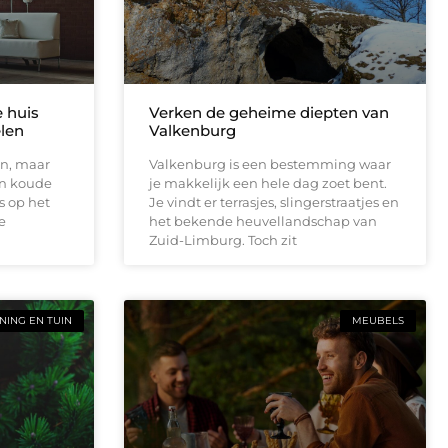
e huis
Verken de geheime diepten van
elen
Valkenburg
en, maar
Valkenburg is een bestemming waar
en koude
je makkelijk een hele dag zoet bent.
s op het
Je vindt er terrasjes, slingerstraatjes en
e
het bekende heuvellandschap van
Zuid-Limburg. Toch zit
ING EN TUIN
MEUBELS