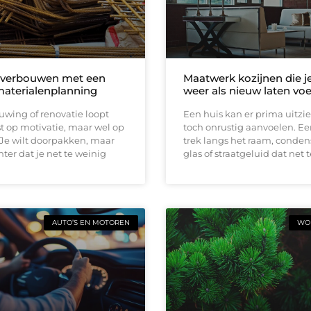
 verbouwen met een
Maatwerk kozijnen die j
materialenplanning
weer als nieuw laten vo
wing of renovatie loopt
Een huis kan er prima uitzi
t op motivatie, maar wel op
toch onrustig aanvoelen. E
 Je wilt doorpakken, maar
trek langs het raam, conden
ter dat je net te weinig
glas of straatgeluid dat net t
AUTO’S EN MOTOREN
WON