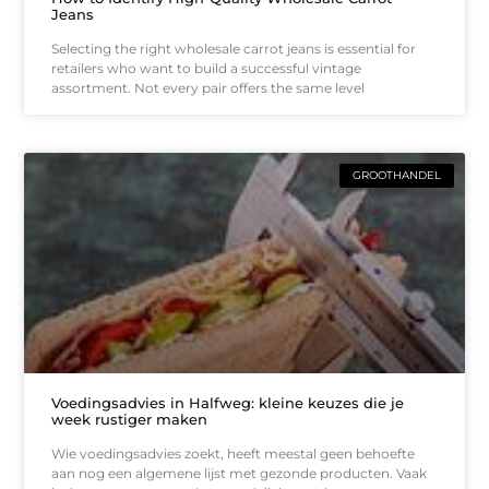
Jeans
Selecting the right wholesale carrot jeans is essential for
retailers who want to build a successful vintage
assortment. Not every pair offers the same level
GROOTHANDEL
Voedingsadvies in Halfweg: kleine keuzes die je
week rustiger maken
Wie voedingsadvies zoekt, heeft meestal geen behoefte
aan nog een algemene lijst met gezonde producten. Vaak