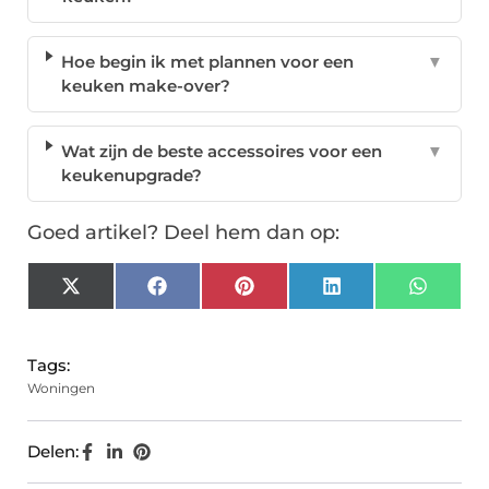
Hoe begin ik met plannen voor een
▼
keuken make-over?
Wat zijn de beste accessoires voor een
▼
keukenupgrade?
Goed artikel? Deel hem dan op:
X
Facebook
Pinterest
LinkedIn
Whats
(Twitter)
Tags:
Woningen
Delen: