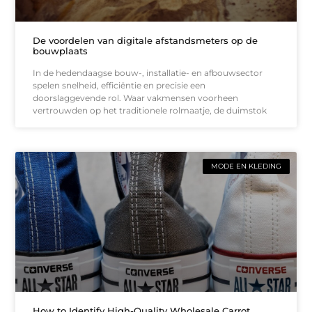
De voordelen van digitale afstandsmeters op de
bouwplaats
In de hedendaagse bouw-, installatie- en afbouwsector
spelen snelheid, efficiëntie en precisie een
doorslaggevende rol. Waar vakmensen voorheen
vertrouwden op het traditionele rolmaatje, de duimstok
MODE EN KLEDING
How to Identify High-Quality Wholesale Carrot