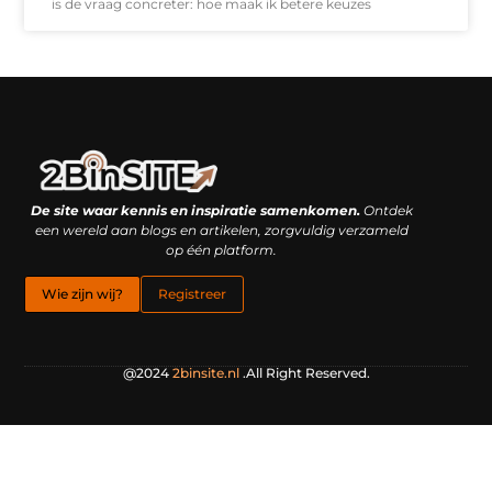
is de vraag concreter: hoe maak ik betere keuzes
Linkbuilding platform: je geheime wapen of je grootste valkuil?
Geld verdienen met links: hoe een simpele klik inkomsten oplevert
De site waar kennis en inspiratie samenkomen.
Ontdek
een wereld aan blogs en artikelen, zorgvuldig verzameld
op één platform.
Wie zijn wij?
Registreer
@2024
2binsite.nl
.All Right Reserved.