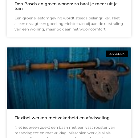
Den Bosch en groen wonen: zo haal je meer uit je
tuin
Een groene leefomgeving wordt steeds belangrijker. Niet
alleen draagt een goed ingerichte tuin bij aan de uitstraling
van een woning, maar ook aan het wooncomfort
ZAKELIJK
Flexibel werken met zekerheid en afwisseling
Niet iedereen zoekt een baan met een vast rooster van
maandag tot en met vrijdag. Misschien werk je al als