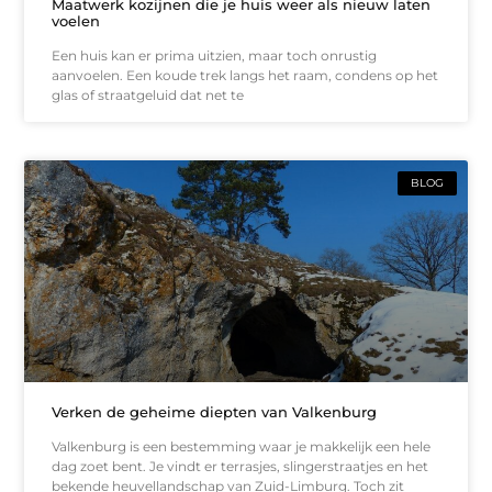
Maatwerk kozijnen die je huis weer als nieuw laten
voelen
Een huis kan er prima uitzien, maar toch onrustig
aanvoelen. Een koude trek langs het raam, condens op het
glas of straatgeluid dat net te
BLOG
Verken de geheime diepten van Valkenburg
Valkenburg is een bestemming waar je makkelijk een hele
dag zoet bent. Je vindt er terrasjes, slingerstraatjes en het
bekende heuvellandschap van Zuid-Limburg. Toch zit